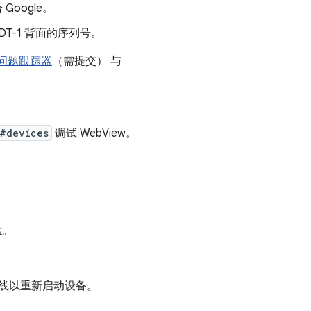
Google。
在 ADT-1 背面的序列号。
问题跟踪器
（需提交） 与
#devices
调试 WebView。
盘
。
源线以重新启动设备。