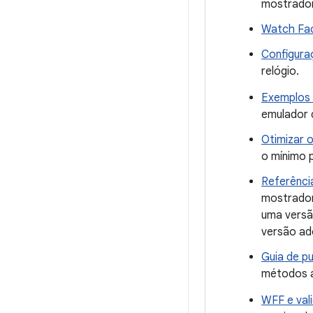
mostrador
Watch Fac
Configura
relógio.
Exemplos 
emulador d
Otimizar 
o mínimo p
Referênci
mostrador
uma versã
versão ad
Guia de p
métodos a
WFF e val