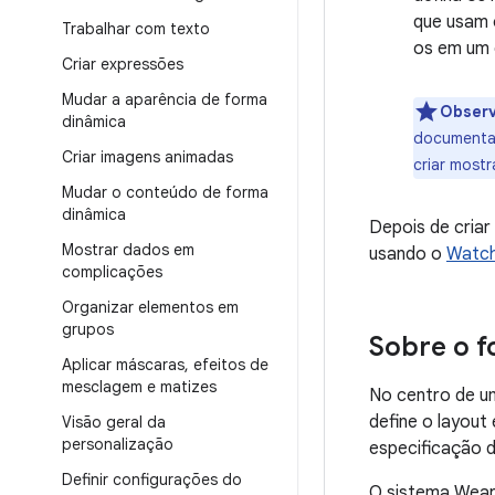
que usam 
Trabalhar com texto
os em um d
Criar expressões
Mudar a aparência de forma
Obser
dinâmica
documentaç
Criar imagens animadas
criar most
Mudar o conteúdo de forma
dinâmica
Depois de criar
Mostrar dados em
usando o
Watch
complicações
Organizar elementos em
grupos
Sobre o 
Aplicar máscaras
,
efeitos de
mesclagem e matizes
No centro de u
define o layou
Visão geral da
personalização
especificação 
Definir configurações do
O sistema Wear