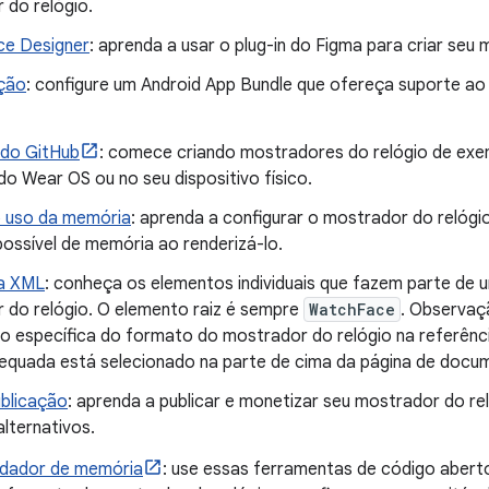
 do relógio.
e Designer
: aprenda a usar o plug-in do Figma para criar seu 
ção
: configure um Android App Bundle que ofereça suporte 
do GitHub
: comece criando mostradores do relógio de exe
o Wear OS ou no seu dispositivo físico.
o uso da memória
: aprenda a configurar o mostrador do relóg
ossível de memória ao renderizá-lo.
a XML
: conheça os elementos individuais que fazem parte de
 do relógio. O elemento raiz é sempre
WatchFace
. Observaç
o específica do formato do mostrador do relógio na referênci
equada está selecionado na parte de cima da página de docu
ublicação
: aprenda a publicar e monetizar seu mostrador do rel
lternativos.
idador de memória
: use essas ferramentas de código aberto