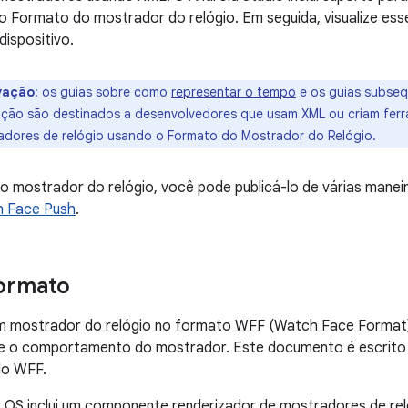
o Formato do mostrador do relógio. Em seguida, visualize e
ispositivo.
vação
:
os guias sobre como
representar o tempo
e os guias subseq
ão são destinados a desenvolvedores que usam XML ou criam ferr
radores de relógio usando o Formato do Mostrador do Relógio.
 o mostrador do relógio, você pode publicá-lo de várias mane
 Face Push
.
formato
m mostrador do relógio no formato WFF (Watch Face Format
t e o comportamento do mostrador. Este documento é escrit
do WFF.
 OS inclui um componente renderizador de mostradores de rel