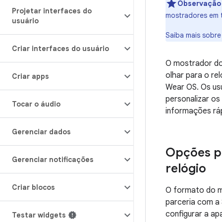
Observaçã
Projetar interfaces do
mostradores em t
usuário
Saiba mais sobre
Criar interfaces do usuário
O mostrador do 
olhar para o re
Criar apps
Wear OS. Os us
personalizar os
Tocar o áudio
informações rá
Gerenciar dados
Opções pa
Gerenciar notificações
relógio
Criar blocos
O formato do mo
parceria com a
configurar a ap
Testar widgets