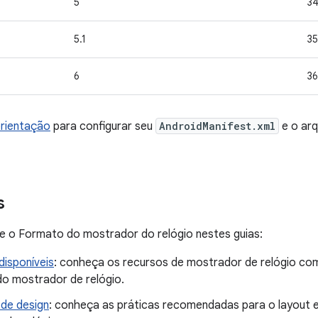
5
3
5.1
35
6
36
orientação
para configurar seu
AndroidManifest.xml
e o arq
s
e o Formato do mostrador do relógio nestes guias:
disponíveis
: conheça os recursos de mostrador de relógio co
o mostrador de relógio.
 de design
: conheça as práticas recomendadas para o layout e