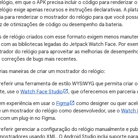
lógio, em que o APK precisa incluir o código para renderizar
lógio exige apenas recursos e instruções declarativas. A pl
ia para renderizar o mostrador do relógio para que você poss
ez de otimizações de código ou desempenho da bateria.
 de relógio criados com esse formato exigem menos manuten
 com as bibliotecas legadas do Jetpack Watch Face. Por exem
trador do relógio para aproveitar as melhorias de desempenh
s correções de bugs mais recentes.
as maneiras de criar um mostrador do relógio:
referir uma ferramenta de estilo WYSIWYG que permita criar 
te, use o
Watch Face Studio
, que oferecemos em parceria
em experiência em usar o
Figma
como designer ou quer acele
e um mostrador do relógio como desenvolvedor, use o
Watch 
com um plug-in no Figma.
eferir gerenciar a configuração do relógio manualmente e publ
 mostradores usando XML. O Android Studio inclui suporte par