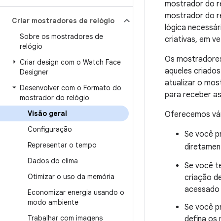
mostrador do re
mostrador do re
Criar mostradores de relógio
lógica necessár
Sobre os mostradores de
criativas, em v
relógio
Os mostradores
Criar design com o Watch Face
aqueles criados
Designer
atualizar o mos
Desenvolver com o Formato do
para receber a
mostrador do relógio
Visão geral
Oferecemos vári
Configuração
Se você p
Representar o tempo
diretamen
Dados do clima
Se você t
Otimizar o uso da memória
criação d
acessado 
Economizar energia usando o
modo ambiente
Se você pr
Trabalhar com imagens
defina os