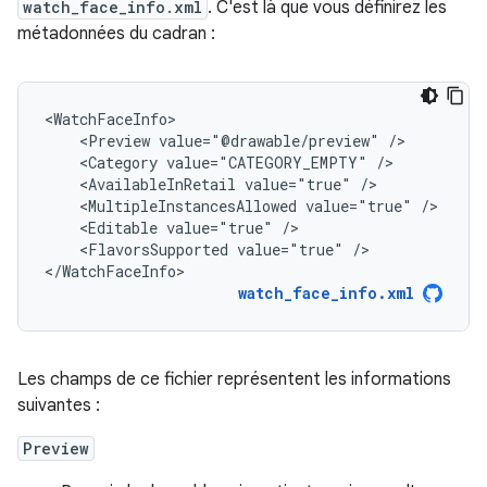
watch_face_info.xml
. C'est là que vous définirez les
métadonnées du cadran :
<Preview
value="@drawable/preview"
<Category
value="CATEGORY_EMPTY"
<AvailableInRetail
value="true"
<MultipleInstancesAllowed
value="true"
<Editable
value="true"
<FlavorsSupported
value="true"
/>

</WatchFaceInfo>
watch_face_info.xml
Les champs de ce fichier représentent les informations
suivantes :
Preview