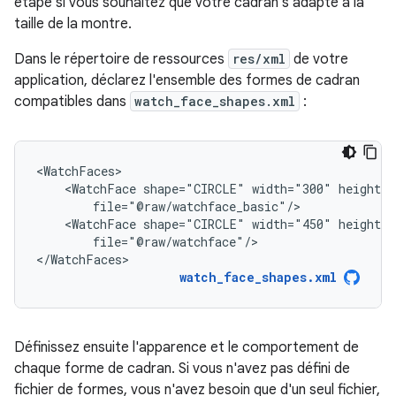
étape si vous souhaitez que votre cadran s'adapte à la
taille de la montre.
Dans le répertoire de ressources
res/xml
de votre
application, déclarez l'ensemble des formes de cadran
compatibles dans
watch_face_shapes.xml
:
<WatchFace
shape="CIRCLE"
width="300"
<WatchFace
shape="CIRCLE"
width="450"
file="@raw/watchface"/>

</WatchFaces>
watch_face_shapes.xml
Définissez ensuite l'apparence et le comportement de
chaque forme de cadran. Si vous n'avez pas défini de
fichier de formes, vous n'avez besoin que d'un seul fichier,