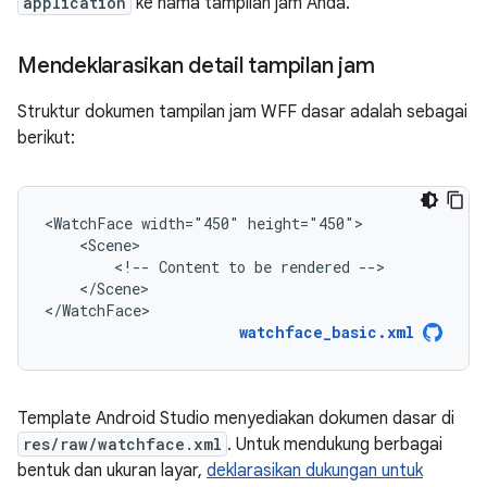
application
ke nama tampilan jam Anda.
Mendeklarasikan detail tampilan jam
Struktur dokumen tampilan jam WFF dasar adalah sebagai
berikut:
<WatchFace
width="450"
<!--
Content
to
be
rendered
</Scene>

</WatchFace>
watchface_basic.xml
Template Android Studio menyediakan dokumen dasar di
res/raw/watchface.xml
. Untuk mendukung berbagai
bentuk dan ukuran layar,
deklarasikan dukungan untuk