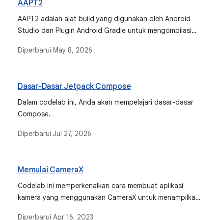
AAPT2
AAPT2 adalah alat build yang digunakan oleh Android
Studio dan Plugin Android Gradle untuk mengompilasi
dan memaketkan resource aplikasi, serta
Diperbarui
May 8, 2026
mengoptimalkannya ke dalam format biner untuk
platform Android.
Dasar-Dasar Jetpack Compose
Dalam codelab ini, Anda akan mempelajari dasar-dasar
Compose.
Diperbarui
Jul 27, 2026
Memulai CameraX
Codelab ini memperkenalkan cara membuat aplikasi
kamera yang menggunakan CameraX untuk menampilkan
jendela bidik, mengambil foto, dan menganalisis aliran
Diperbarui
Apr 16, 2023