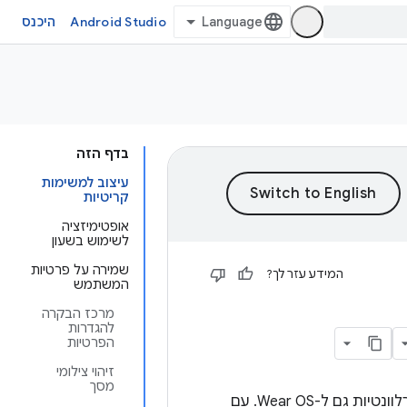
Android Studio
היכנס
בדף הזה
עיצוב למשימות
קריטיות
אופטימיזציה
לשימוש בשעון
שמירה על פרטיות
המידע עזר לך?
המשתמש
מרכז הבקרה
להגדרות
הפרטיות
זיהוי צילומי
מסך
מערכת Wear OS מבוססת על Android, ולכן הרבה מהשיטות המומלצות ל-Android רלוונטיות גם ל-Wear OS. עם