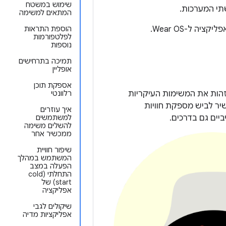
שימוש במשטח
המתאים למשימה
 ל-Wear OS.
הוספת התראות
לפלטפורמות
נוספות
תמיכה בתרחישים
אופליין
אספקת תוכן
לזהות את המשימות העיקריות
רלוונטי
שיר לביש מספקת חוויות
איך עוזרים
יים גם בדרכים.
למשתמשים
להשלים משימה
ממכשיר אחר
שיפור חוויית
המשתמש במהלך
הפעלה במצב
התחלתי (cold
start) של
אפליקציה
שיקולים לגבי
אפליקציות מדיה