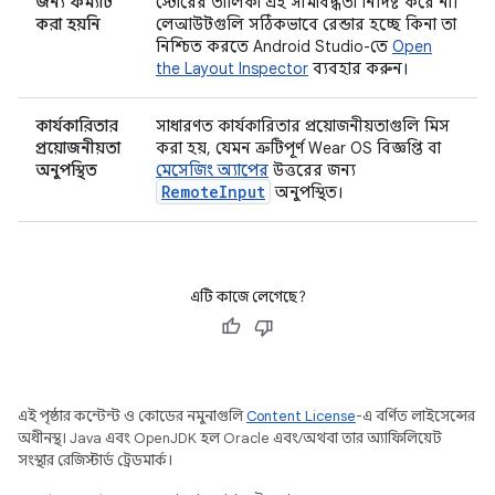
জন্য ফর্ম্যাট
স্টোরের তালিকা এই সীমাবদ্ধতা নির্দিষ্ট করে না।
করা হয়নি
লেআউটগুলি সঠিকভাবে রেন্ডার হচ্ছে কিনা তা
নিশ্চিত করতে Android Studio-তে
Open
the Layout Inspector
ব্যবহার করুন।
কার্যকারিতার
সাধারণত কার্যকারিতার প্রয়োজনীয়তাগুলি মিস
প্রয়োজনীয়তা
করা হয়, যেমন ত্রুটিপূর্ণ Wear OS বিজ্ঞপ্তি বা
অনুপস্থিত
মেসেজিং অ্যাপের
উত্তরের জন্য
RemoteInput
অনুপস্থিত।
এটি কাজে লেগেছে?
এই পৃষ্ঠার কন্টেন্ট ও কোডের নমুনাগুলি
Content License
-এ বর্ণিত লাইসেন্সের
অধীনস্থ। Java এবং OpenJDK হল Oracle এবং/অথবা তার অ্যাফিলিয়েট
সংস্থার রেজিস্টার্ড ট্রেডমার্ক।