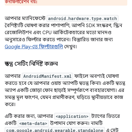
কনফিগারেশন নয়।
আপনার ম্যানিফেস্টে
android.hardware.type.watch
বৈশিষ্ট্যটি ঘোষণা করার পাশাপাশি, আপনি SDK সংস্করণ, স্ক্রিন
রেজোলিউশন এবং CPU আর্কিটেকচারের মতো মানদণ্ড
অনুসারেও ফিল্টার করতে পারেন। বিস্তারিত জানার জন্য
Google Play-তে ফিল্টারগুলি
দেখুন।
স্বতন্ত্র সেটিং নির্দিষ্ট করুন
আপনার
AndroidManifest.xml
ফাইলে অবশ্যই ঘোষণা
করতে হবে যে আপনার ওয়াচ অ্যাপটি স্বতন্ত্র কিনা। একটি স্বতন্ত্র
অ্যাপ একটি জোড়া ফোন ছাড়াই সম্পূর্ণরূপে ব্যবহারযোগ্য। এর
সমস্ত মূল ফাংশন, যেমন প্রমাণীকরণ, ঘড়িতে স্থানীয়ভাবে কাজ
করে।
এটি করার জন্য, আপনার
<application>
ট্যাগের ভিতরে
একটি
<meta-data>
উপাদান যোগ করুন। নামটি
com.google.android.wearable.standalone
এ সেট