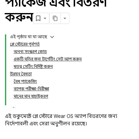
প্যাকেজ এবং বিতরণ
করুন
এই পৃষ্ঠায় যা যা আছে
প্লে স্টোরের পূর্বশর্ত
অনন্য সংস্করণ কোড
একটি ঘড়ির জন্য টার্গেটিং সেট আপ করুন
স্বতন্ত্র সেটিং নির্দিষ্ট করুন
উন্নয়ন বৈধতা
বৈধ প্যাকেজিং
ব্যাপক পরীক্ষা-নিরীক্ষা
মানের মান যাচাইকরণ
এই ডকুমেন্টে প্লে স্টোরে Wear OS অ্যাপ বিতরণের জন্য
নির্দেশাবলী এবং সেরা অনুশীলন রয়েছে।