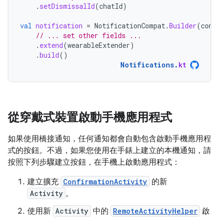
.
setDismissalId
(
chatId
)
val
notification
=
NotificationCompat
.
Builder
(
cont
// ... set other fields ...
.
extend
(
wearableExtender
)
.
build
()
Notifications
.
kt
從穿戴式裝置啟動手機應用程式
如果使用橋接通知，任何通知都會自動包含啟動手機應用程
式的按鈕。不過，如果您使用在手錶上建立的本機通知，請
按照下列步驟建立按鈕，在手機上啟動應用程式：
建立擴充
ConfirmationActivity
的新
Activity
。
使用新
Activity
中的
RemoteActivityHelper
啟