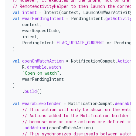
// However, it executes on the phone, not on the w
// RemoteActivityHelper to then launch the correct
val
intent
=
Intent
(
context
,
LaunchOnWearActivity
:
val
wearPendingIntent
=
PendingIntent
.
getActivity
(
context
,
wearRequestCode
,
intent
,
PendingIntent
.
FLAG_UPDATE_CURRENT
or
PendingI
)
val
openOnWatchAction
=
NotificationCompat
.
Action
.
R
.
drawable
.
watch
,
"Open on watch"
,
wearPendingIntent
)
.
build
()
val
wearableExtender
=
NotificationCompat
.
Wearable
// This action will only be shown on the watch
// Actions added to the Notification builder d
// because one or more actions are defined in 
.
addAction
(
openOnWatchAction
)
// This synchronizes dismissals between watch 