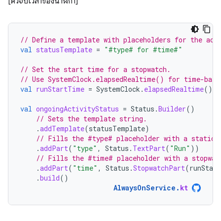
[ตัวจับเวลาของนาฬิกา]"
// Define a template with placeholders for the act
val
statusTemplate
=
"#type# for #time#"
// Set the start time for a stopwatch.
// Use SystemClock.elapsedRealtime() for time-base
val
runStartTime
=
SystemClock
.
elapsedRealtime
()
val
ongoingActivityStatus
=
Status
.
Builder
()
// Sets the template string.
.
addTemplate
(
statusTemplate
)
// Fills the #type# placeholder with a static 
.
addPart
(
"type"
,
Status
.
TextPart
(
"Run"
))
// Fills the #time# placeholder with a stopwat
.
addPart
(
"time"
,
Status
.
StopwatchPart
(
runStar
.
build
()
AlwaysOnService
.
kt