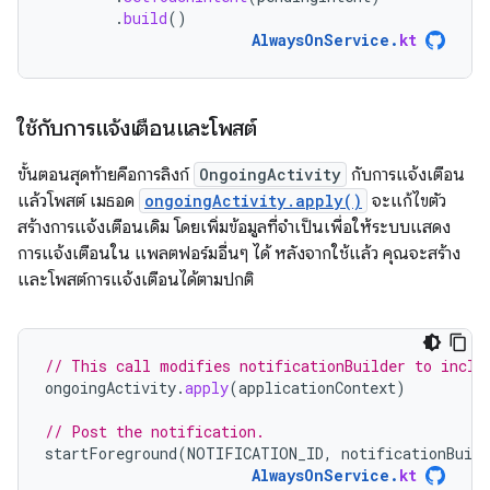
.
build
()
AlwaysOnService
.
kt
ใช้กับการแจ้งเตือนและโพสต์
ขั้นตอนสุดท้ายคือการลิงก์
OngoingActivity
กับการแจ้งเตือน
แล้วโพสต์ เมธอด
ongoingActivity.apply()
จะแก้ไขตัว
สร้างการแจ้งเตือนเดิม โดยเพิ่มข้อมูลที่จำเป็นเพื่อให้ระบบแสดง
การแจ้งเตือนใน แพลตฟอร์มอื่นๆ ได้ หลังจากใช้แล้ว คุณจะสร้าง
และโพสต์การแจ้งเตือนได้ตามปกติ
// This call modifies notificationBuilder to inclu
ongoingActivity
.
apply
(
applicationContext
)
// Post the notification.
startForeground
(
NOTIFICATION_ID
,
notificationBuild
AlwaysOnService
.
kt