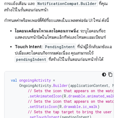
การแจ้งเตือน และ
NotificationCompat.Builder
ที่คุณ
สร้างไว้ในขั้นตอนก่อนหน้า
กำหนดค่าพร็อพเพอร์ตี้คีย์ที่จะแสดงในแพลตฟอร์ม UI ใหม่ ดังนี้
ไอคอนเคลื่อนไหวและไอคอนภาพนิ่ง
: ระบุไอคอนที่จะ
แสดงบนหน้าปัดในโหมดแอ็กทีฟและโหมดแอมเบียนท์
Touch Intent
:
PendingIntent
ที่นำผู้ใช้กลับมายังแอ
ปเมื่อแตะไอคอนกิจกรรมต่อเนื่อง คุณสามารถใช้
pendingIndent
ที่สร้างไว้ในขั้นตอนก่อนหน้าซ้ำได้
val
ongoingActivity
=
OngoingActivity
.
Builder
(
applicationContext
,
NO
// Sets the icon that appears on the watch
.
setAnimatedIcon
(
R
.
drawable
.
animated_walk
)
// Sets the icon that appears on the watch
.
setStaticIcon
(
R
.
drawable
.
ic_walk
)
// Sets the tap target to bring the user b
.
setTouchIntent
(
pendingIntent
)