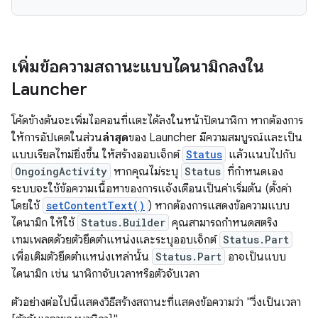
เพิ่มข้อความสถานะแบบไดนามิกลงใน
Launcher
โค้ดข้างต้นจะเพิ่มไอคอนที่แตะได้ลงในหน้าปัดนาฬิกา หากต้องการ
ให้การอัปเดตในส่วน
ล่าสุด
ของ Launcher มีความสมบูรณ์และเป็น
แบบเรียลไทม์ยิ่งขึ้น ให้สร้างออบเจ็กต์
Status
แล้วแนบไปกับ
OngoingActivity
หากคุณไม่ระบุ
Status
ที่กำหนดเอง
ระบบจะใช้ข้อความเนื้อหาของการแจ้งเตือนเป็นค่าเริ่มต้น (ตั้งค่า
โดยใช้
setContentText()
) หากต้องการแสดงข้อความแบบ
ไดนามิก ให้ใช้
Status.Builder
คุณสามารถกำหนดสตริง
เทมเพลตด้วยตัวยึดตำแหน่งและระบุออบเจ็กต์
Status.Part
เพื่อเติมตัวยึดตำแหน่งเหล่านั้น
Status.Part
อาจเป็นแบบ
ไดนามิก เช่น นาฬิกาจับเวลาหรือตัวจับเวลา
ตัวอย่างต่อไปนี้แสดงวิธีสร้างสถานะที่แสดงข้อความว่า "วิ่งเป็นเวลา