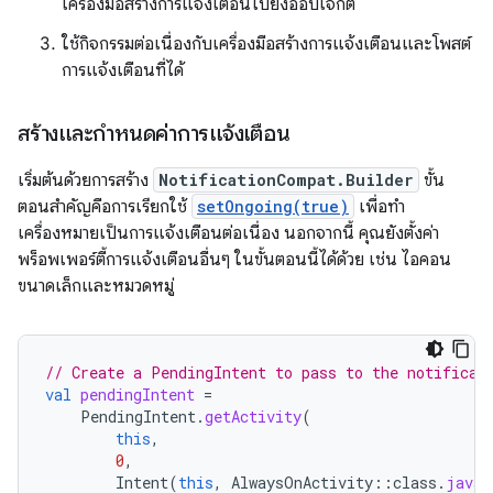
เครื่องมือสร้างการแจ้งเตือนไปยังออบเจ็กต์
ใช้กิจกรรมต่อเนื่องกับเครื่องมือสร้างการแจ้งเตือนและโพสต์
การแจ้งเตือนที่ได้
สร้างและกำหนดค่าการแจ้งเตือน
เริ่มต้นด้วยการสร้าง
NotificationCompat.Builder
ขั้น
ตอนสำคัญคือการเรียกใช้
setOngoing(true)
เพื่อทำ
เครื่องหมายเป็นการแจ้งเตือนต่อเนื่อง นอกจากนี้ คุณยังตั้งค่า
พร็อพเพอร์ตี้การแจ้งเตือนอื่นๆ ในขั้นตอนนี้ได้ด้วย เช่น ไอคอน
ขนาดเล็กและหมวดหมู่
// Create a PendingIntent to pass to the notificat
val
pendingIntent
=
PendingIntent
.
getActivity
(
this
,
0
,
Intent
(
this
,
AlwaysOnActivity
::
class
.
java
)