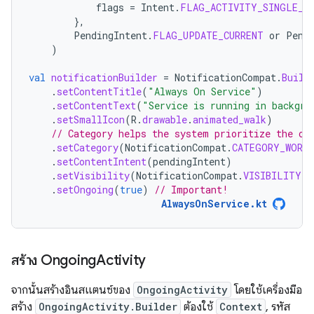
flags
=
Intent
.
FLAG_ACTIVITY_SINGLE_T
},
PendingIntent
.
FLAG_UPDATE_CURRENT
or
Pend
)
val
notificationBuilder
=
NotificationCompat
.
Build
.
setContentTitle
(
"Always On Service"
)
.
setContentText
(
"Service is running in backgro
.
setSmallIcon
(
R
.
drawable
.
animated_walk
)
// Category helps the system prioritize the on
.
setCategory
(
NotificationCompat
.
CATEGORY_WORK
.
setContentIntent
(
pendingIntent
)
.
setVisibility
(
NotificationCompat
.
VISIBILITY_P
.
setOngoing
(
true
)
// Important!
AlwaysOnService.kt
สร้าง Ongoing
Activity
จากนั้นสร้างอินสแตนซ์ของ
OngoingActivity
โดยใช้เครื่องมือ
สร้าง
OngoingActivity.Builder
ต้องใช้
Context
, รหัส