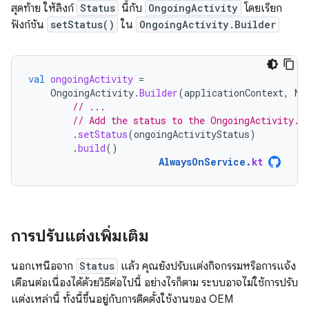
สุดท้าย ให้ลิงก์
Status
นี้กับ
OngoingActivity
โดยเรียก
ฟังก์ชัน
setStatus()
ใน
OngoingActivity.Builder
val
ongoingActivity
=
OngoingActivity
.
Builder
(
applicationContext
,
NO
// ...
// Add the status to the OngoingActivity.
.
setStatus
(
ongoingActivityStatus
)
.
build
()
AlwaysOnService
.
kt
การปรับแต่งเพิ่มเติม
นอกเหนือจาก
Status
แล้ว คุณยังปรับแต่งกิจกรรมหรือการแจ้ง
เตือนต่อเนื่องได้ด้วยวิธีต่อไปนี้ อย่างไรก็ตาม ระบบอาจไม่ใช้การปรับ
แต่งเหล่านี้ ทั้งนี้ขึ้นอยู่กับการติดตั้งใช้งานของ OEM