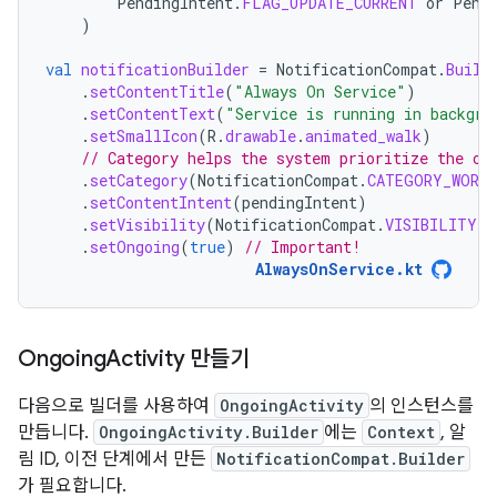
PendingIntent
.
FLAG_UPDATE_CURRENT
or
Pend
)
val
notificationBuilder
=
NotificationCompat
.
Build
.
setContentTitle
(
"Always On Service"
)
.
setContentText
(
"Service is running in backgro
.
setSmallIcon
(
R
.
drawable
.
animated_walk
)
// Category helps the system prioritize the on
.
setCategory
(
NotificationCompat
.
CATEGORY_WORK
.
setContentIntent
(
pendingIntent
)
.
setVisibility
(
NotificationCompat
.
VISIBILITY_P
.
setOngoing
(
true
)
// Important!
AlwaysOnService.kt
Ongoing
Activity 만들기
다음으로 빌더를 사용하여
OngoingActivity
의 인스턴스를
만듭니다.
OngoingActivity.Builder
에는
Context
, 알
림 ID, 이전 단계에서 만든
NotificationCompat.Builder
가 필요합니다.