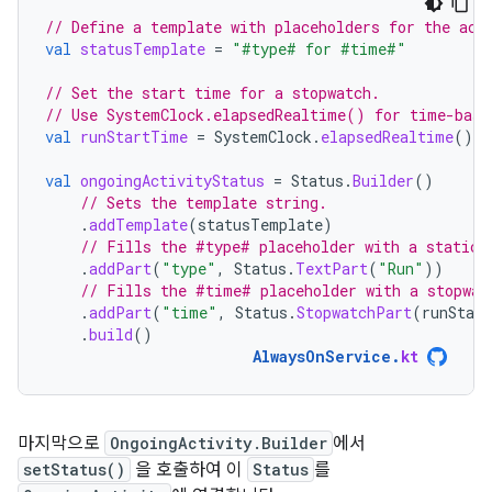
// Define a template with placeholders for the act
val
statusTemplate
=
"#type# for #time#"
// Set the start time for a stopwatch.
// Use SystemClock.elapsedRealtime() for time-base
val
runStartTime
=
SystemClock
.
elapsedRealtime
()
val
ongoingActivityStatus
=
Status
.
Builder
()
// Sets the template string.
.
addTemplate
(
statusTemplate
)
// Fills the #type# placeholder with a static 
.
addPart
(
"type"
,
Status
.
TextPart
(
"Run"
))
// Fills the #time# placeholder with a stopwat
.
addPart
(
"time"
,
Status
.
StopwatchPart
(
runStar
.
build
()
AlwaysOnService
.
kt
마지막으로
OngoingActivity.Builder
에서
setStatus()
을 호출하여 이
Status
를