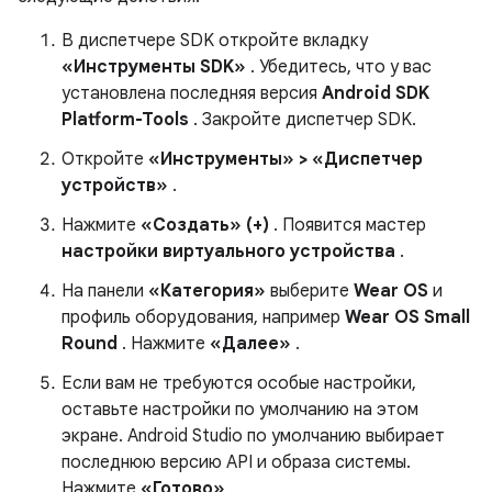
В диспетчере SDK откройте вкладку
«Инструменты SDK»
. Убедитесь, что у вас
установлена ​​последняя версия
Android SDK
Platform-Tools
. Закройте диспетчер SDK.
Откройте
«Инструменты» > «Диспетчер
устройств»
.
Нажмите
«Создать» (+)
. Появится мастер
настройки виртуального устройства
.
На панели
«Категория»
выберите
Wear OS
и
профиль оборудования, например
Wear OS Small
Round
. Нажмите
«Далее»
.
Если вам не требуются особые настройки,
оставьте настройки по умолчанию на этом
экране. Android Studio по умолчанию выбирает
последнюю версию API и образа системы.
Нажмите
«Готово»
.