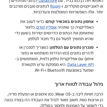
האפשרויות הן כמו בנייד, עם
DataStore
לנתוני מפתח-ערך
או לאובייקטים מוקלדים, ו-
Room
לנתונים מובְנים מורכבים
יותר. אלה האפשרויות המומלצות והעדכניות.
אחסון נתונים במכשיר קודם:
כדאי לעצב את
האפליקציה כך שתהיה
אופליין קודם
, כלומר
שתאחסן את הנתונים הדרושים ישירות בשעון כדי
שהיא תמשיך לפעול גם בלי חיבור לטלפון.
סנכרון נתונים עם הטלפון:
כשצריך לסנכרן או
להזרים נתונים (כמו הגדרות משתמש או נתוני
אימון) עם אפליקציית טלפון נלווית, משתמשים ב-
Data Layer API
. היא מספקת ערוץ תקשורת
שפועל באמצעות Bluetooth ו-Wi-Fi.
ניהול עבודה לטווח ארוך
הרבה חוויות ליבה ב-Wear OS, כמו אימונים או הפעלת מדיה,
הן ארוכות טווח. חשוב מאוד לנהל את העבודה הזו בצורה נכונה
כדי לשמור על האמינות ולחסוך בסוללה.