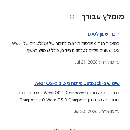
מומלץ עבורך
חיבור שעון לטלפון
במאמר הזה מפורטות הוראות לחיבור של אמולטורים של Wear
OS ושעונים פיזיים לטלפונים ניידים, כולל שימוש באשף
ההתאמה של אמולטור Wear OS, שלבים להתאמה ידנית
עדכון אחרון:
Jul 23, 2026
והגדרת אפליקציות נלוות למכשירי Android ו-iOS.
שימוש ב-Jetpack פיתוח נייטיב ב-Wear OS
במדריך הזה מפורט Compose ל-Wear OS, ומוסבר בו מה
דומה ומה שונה בין Compose ל-Wear OS לבין Compose
לנייד. המדריך הזה מציג את הגישה המומלצת ליצירת ממשקי
עדכון אחרון:
Jul 30, 2026
משתמש לאפליקציות ל-Wear OS.
המידע עזר לך?