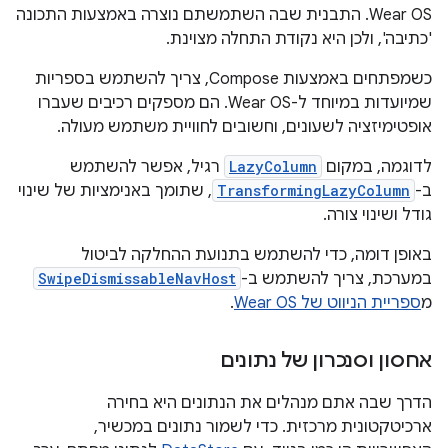
Wear OS. התבנית שבה השתמשתם נוצרה באמצעות התכונה
'כתיבה', ולכן היא נקודת התחלה מצוינת.
כשמפתחים באמצעות Compose, צריך להשתמש בספריות
שמיועדות במיוחד ל-Wear OS. הם מספקים רכיבים שעברו
אופטימיזציה לשעונים, וחשובים לחוויית משתמש מעולה.
לדוגמה, במקום
LazyColumn
רגיל, אפשר להשתמש
ב-
TransformingLazyColumn
, שתומך באנימציות של שינוי
גודל ושינוי צורה.
באופן דומה, כדי להשתמש בתנועת ההחלקה לביטול
במערכת, צריך להשתמש ב-
SwipeDismissableNavHost
מ
ספריית הניווט של Wear OS
.
אחסון וסנכרון של נתונים
הדרך שבה אתם מנהלים את הנתונים היא בחירה
ארכיטקטונית מרכזית. כדי לשמור נתונים במכשיר,