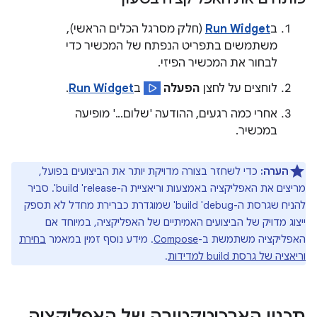
ב
Run Widget
(חלק מסרגל הכלים הראשי),
משתמשים בתפריט הנפתח של המכשיר כדי
לבחור את המכשיר הפיזי.
לוחצים על לחצן
הפעלה
ב
Run Widget
.
אחרי כמה רגעים, ההודעה 'שלום...' מופיעה
במכשיר.
הערה:
כדי לשחזר בצורה מדויקת יותר את הביצועים בפועל,
מריצים את האפליקציה באמצעות וריאציית ה-build 'release'. סביר
להניח שגרסת ה-build 'debug' שמוגדרת כברירת מחדל לא תספק
ייצוג מדויק של הביצועים האמיתיים של האפליקציה, במיוחד אם
האפליקציה משתמשת ב-
Compose
. מידע נוסף זמין במאמר
בחירת
וריאציה של גרסת build למדידות
.
תכנון הארכיטקטורה של האפליקציה