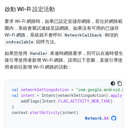
啟動 Wi-Fi 設定活動
要求 Wi-Fi 網路時，如果已設定並儲存網路，若位於網路範
圍內，系統會嘗試連線至該網路。如果沒有可用的已儲存
Wi-Fi 網路，系統就不會呼叫
NetworkCallback
例項的
onAvailable
回呼方法。
如果您使用
Handler
來逾時網路要求，則可以在逾時發生
後引導使用者新增 Wi-Fi 網路。請用以下意圖，直接引導使
用者前往新增 Wi-Fi 網路的活動：
val
networkSettingsAction
=
"com.google.android.cl
val
intent
=
Intent
(
networkSettingsAction
).
apply
{
addFlags
(
Intent
.
FLAG_ACTIVITY_NEW_TASK
)
}
context
.
startActivity
(
intent
)
Network
.
kt