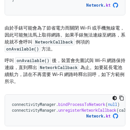
Network
.
kt
由於手錶可能會為了節省電力而關閉 Wi-Fi 或手機無線電，
因此可能無法馬上取得網路。如果手錶無法連線至網路，系
統就不會呼叫
NetworkCallback
例項的
onAvailable()
方法。
呼叫
onAvailable()
後，裝置會先嘗試與 Wi-Fi 網路保持
連線，直到釋出
NetworkCallback
為止。如要延長電池
續航力，請在不再需要 Wi-Fi 網路時釋出回呼，如下方範例
所示。
connectivityManager
.
bindProcessToNetwork
(
null
)
connectivityManager
.
unregisterNetworkCallback
(
call
Network
.
kt