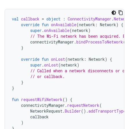
val
callback
=
object
:
ConnectivityManager
.
Networ
override
fun
onAvailable
(
network
:
Network
)
{
super
.
onAvailable
(
network
)
// The Wi-Fi network has been acquired. Bi
connectivityManager
.
bindProcessToNetwork
(
n
}
override
fun
onLost
(
network
:
Network
)
{
super
.
onLost
(
network
)
// Called when a network disconnects or ot
// or callback.
}
}
fun
requestWifiNetwork
()
{
connectivityManager
.
requestNetwork
(
NetworkRequest
.
Builder
().
addTransportType
(
callback
)
}