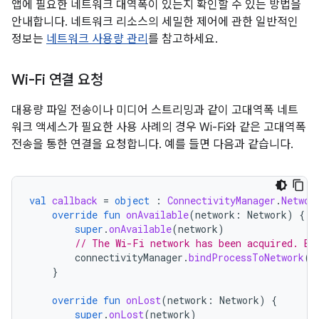
앱에 필요한 네트워크 대역폭이 있는지 확인할 수 있는 방법을
안내합니다. 네트워크 리소스의 세밀한 제어에 관한 일반적인
정보는
네트워크 사용량 관리
를 참고하세요.
Wi-Fi 연결 요청
대용량 파일 전송이나 미디어 스트리밍과 같이 고대역폭 네트
워크 액세스가 필요한 사용 사례의 경우 Wi-Fi와 같은 고대역폭
전송을 통한 연결을 요청합니다. 예를 들면 다음과 같습니다.
val
callback
=
object
:
ConnectivityManager
.
Networ
override
fun
onAvailable
(
network
:
Network
)
{
super
.
onAvailable
(
network
)
// The Wi-Fi network has been acquired. Bi
connectivityManager
.
bindProcessToNetwork
(
n
}
override
fun
onLost
(
network
:
Network
)
{
super
.
onLost
(
network
)