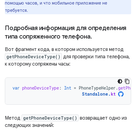
помощью часов, и что мобильное приложение не
требуется.
Подробная информация для определения
типа сопряженного телефона
.
Вот фрагмент кода, в котором используется метод
getPhoneDeviceType()
для проверки типа телефона,
к которому сопряжены часы:
var
phoneDeviceType
:
Int
=
PhoneTypeHelper
.
getPhon
Standalone
.
kt
Метод
getPhoneDeviceType()
возвращает одно из
следующих значений: