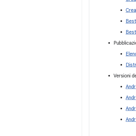
Crea
Best
Best
Pubblicazi
Elen
Dist
Versioni d
Andr
Andr
Andr
Andr