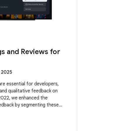
gs and Reviews for
 2025
re essential for developers,
 and qualitative feedback on
 2022, we enhanced the
feedback by segmenting these
s and form factors. Now, we're