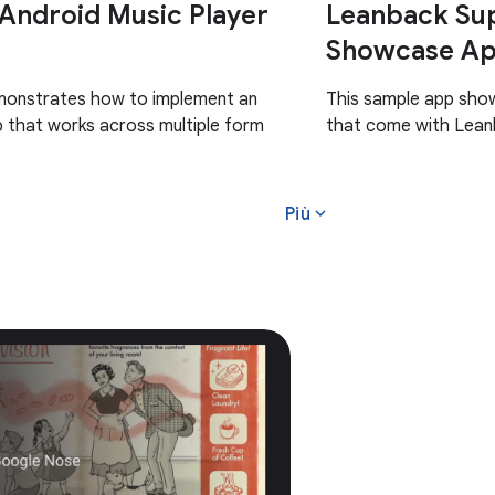
 Android Music Player
Leanback Sup
Showcase Ap
monstrates how to implement an
This sample app sho
 that works across multiple form
that come with Leanb
expand_more
Più