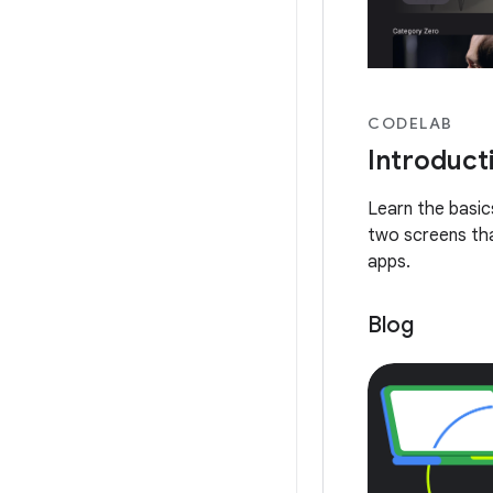
CODELAB
Introduct
Learn the basi
two screens tha
apps.
Blog