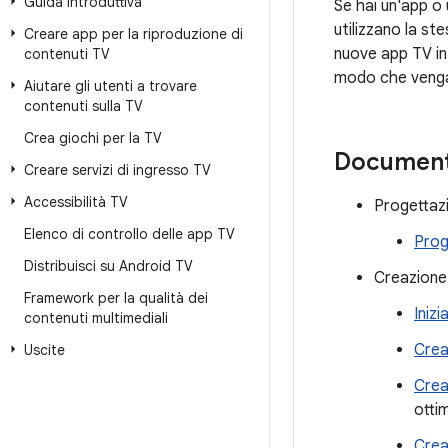
Guida introduttiva
Se hai un'app o 
utilizzano la st
Creare app per la riproduzione di
nuove app TV in 
contenuti TV
modo che vengan
Aiutare gli utenti a trovare
contenuti sulla TV
Crea giochi per la TV
Document
Creare servizi di ingresso TV
Accessibilità TV
Progettazi
Elenco di controllo delle app TV
Prog
Distribuisci su Android TV
Creazione 
Framework per la qualità dei
Inizi
contenuti multimediali
Crea
Uscite
Crea
otti
Crea