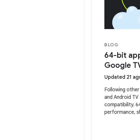
BLOG
64-bit ap
Google T
Updated 21 ag
Following other
and Android TV 
compatibility. 6
performance, sh
experiences on