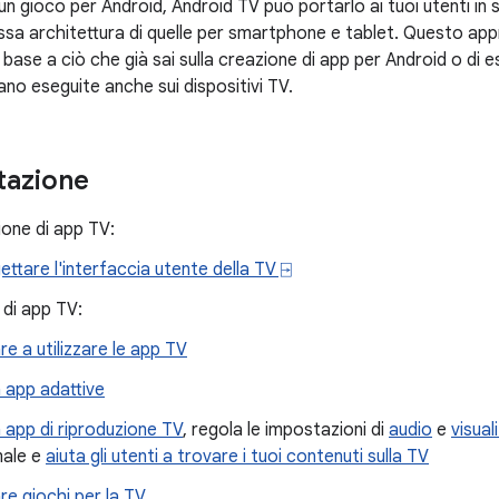
un gioco per Android, Android TV può portarlo ai tuoi utenti in
essa architettura di quelle per smartphone e tablet. Questo ap
base a ciò che già sai sulla creazione di app per Android o di e
o eseguite anche sui dispositivi TV.
azione
one di app TV:
ettare l'interfaccia utente della TV ⍈
di app TV:
are a utilizzare le app TV
 app adattive
 app di riproduzione TV
, regola le impostazioni di
audio
e
visual
male e
aiuta gli utenti a trovare i tuoi contenuti sulla TV
re giochi per la TV