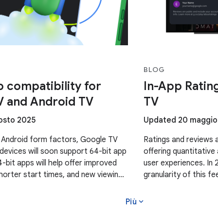
BLOG
p compatibility for
In-App Ratin
V and Android TV
TV
osto 2025
Updated 20 maggio
 Android form factors, Google TV
Ratings and reviews a
devices will soon support 64-bit app
offering quantitative
4-bit apps will help offer improved
user experiences. In
orter start times, and new viewing
granularity of this 
 upcoming 64-bit Google TV and
insights by countrie
expand_more
Più