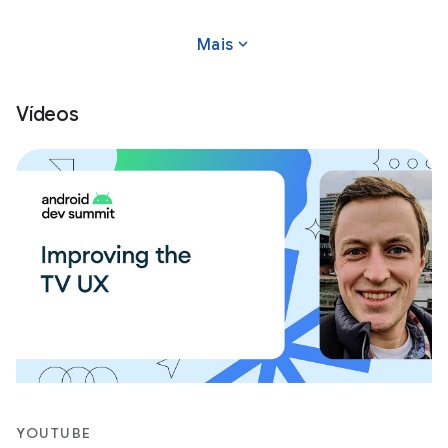
we're
expand_more
Mais
Vídeos
YOUTUBE