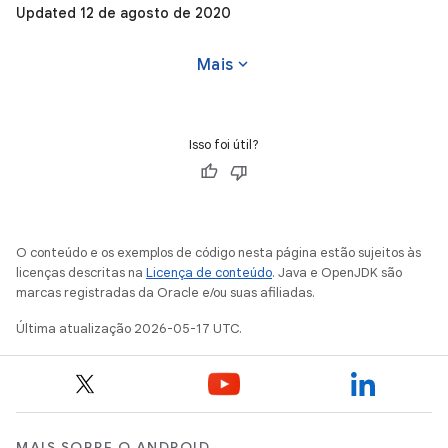
Updated 12 de agosto de 2020
expand_more
Mais
Isso foi útil?
O conteúdo e os exemplos de código nesta página estão sujeitos às
licenças descritas na
Licença de conteúdo
. Java e OpenJDK são
marcas registradas da Oracle e/ou suas afiliadas.
Última atualização 2026-05-17 UTC.
MAIS SOBRE O ANDROID