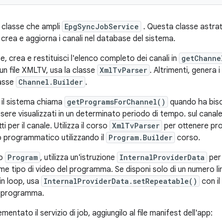
a classe che ampli
EpgSyncJobService
. Questa classe astratt
 crea e aggiorna i canali nel database del sistema.
e, crea e restituisci l'elenco completo dei canali in
getChanne
n file XMLTV, usa la classe
XmlTvParser
. Altrimenti, genera
lasse
Channel.Builder
.
, il sistema chiama
getProgramsForChannel()
quando ha biso
re visualizzati in un determinato periodo di tempo. sul canale
i per il canale. Utilizza il corso
XmlTvParser
per ottenere pr
o programmatico utilizzando il
Program.Builder
corso.
to
Program
, utilizza un'istruzione
InternalProviderData
per 
 tipo di video del programma. Se disponi solo di un numero lim
 in loop, usa
InternalProviderData.setRepeatable()
con il
l programma.
entato il servizio di job, aggiungilo al file manifest dell'app: