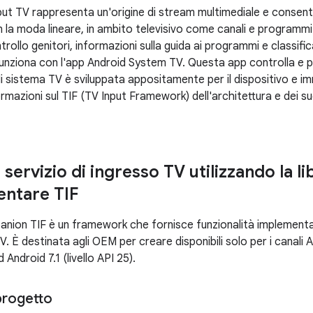
nput TV rappresenta un'origine di stream multimediale e consent
un la moda lineare, in ambito televisivo come canali e programmi.
trollo genitori, informazioni sulla guida ai programmi e classifica
funziona con l'app Android System TV. Questa app controlla e p
di sistema TV è sviluppata appositamente per il dispositivo e im
formazioni sul TIF (TV Input Framework) dell'architettura e dei 
servizio di ingresso TV utilizzando la li
ntare TIF
panion TIF è un framework che fornisce funzionalità implementaz
 TV. È destinata agli OEM per creare disponibili solo per i canali 
d Android 7.1 (livello API 25).
progetto