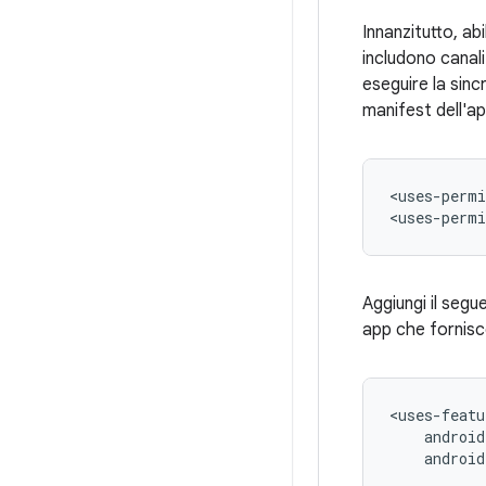
Innanzitutto, ab
includono canali
eseguire la sinc
manifest dell'ap
<uses-permi
<uses-permi
Aggiungi il segu
app che fornisce
android