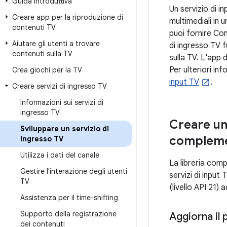
Guida introduttiva
Un servizio di i
Creare app per la riproduzione di
multimediali in 
contenuti TV
puoi fornire Con
Aiutare gli utenti a trovare
di ingresso TV 
contenuti sulla TV
sulla TV. L'app 
Per ulteriori in
Crea giochi per la TV
input TV
.
Creare servizi di ingresso TV
Informazioni sui servizi di
ingresso TV
Creare un 
Sviluppare un servizio di
compleme
ingresso TV
Utilizza i dati del canale
La libreria com
Gestire l'interazione degli utenti
servizi di input
TV
(livello API 21) a
Assistenza per il time-shifting
Supporto della registrazione
Aggiorna il 
dei contenuti