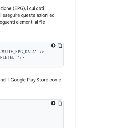
zione (EPG), i cui dati
di eseguire queste azioni ed
eguenti elementi al file
.WRITE_EPG_DATA"
/>

MPLETED
"/>
a nel Il Google Play Store come