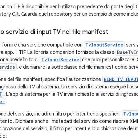
anion TIF è disponibile per l'utilizzo precedente da parte degli
tory Git. Guarda quel repository per un esempio di come includer
uo servizio di input TV nel file manifest
 fornire una versione compatibile con
TvInputService
serviz
a app. Il TIF La libreria companion fornisce la classe
BaseTvI
one predefinita di
TvInputService
che puoi personalizzare.
ervice
, e dichiarare la sottoclasse nel file manifest come serv
one del file manifest, specifica l'autorizzazione
BIND_TV_INPU
ingresso della TV al sistema. Un servizio di sistema esegue l'a
T
. L'app di sistema per la TV invia richieste ai servizi di ingres
er
.
ne del servizio, includi un filtro per intent che specifichi
TvInp
intento. Dichiara anche i metadati del servizio come risorsa X
arazione del servizio, il filtro per intent e la dichiarazione dei 
io: