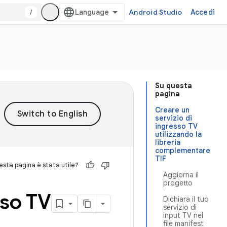
/
Android Studio
Accedi
Su questa
pagina
Creare un
servizio di
ingresso TV
utilizzando la
libreria
complementare
TIF
sta pagina è stata utile?
Aggiorna il
progetto
sso TV
Dichiara il tuo
servizio di
input TV nel
file manifest