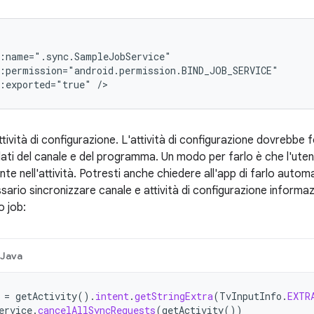
:exported="true"
/>
attività di configurazione. L'attività di configurazione dovrebbe 
dati del canale e del programma. Un modo per farlo è che l'uten
nte nell'attività. Potresti anche chiedere all'app di farlo automat
ario sincronizzare canale e attività di configurazione informa
o job:
Java
=
getActivity
().
intent
.
getStringExtra
(
TvInputInfo
.
EXTR
ervice
.
cancelAllSyncRequests
(
getActivity
())