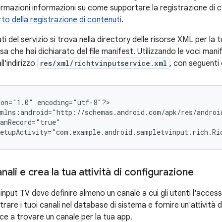
formazioni informazioni su come supportare la registrazione di c
to della registrazione di contenuti
.
dati del servizio si trova nella directory delle risorse XML per l
sa che hai dichiarato del file manifest. Utilizzando le voci man
ll'indirizzo
res/xml/richtvinputservice.xml
, con seguenti
ion="1.0"
encoding="utf-8"?>

etupActivity="com.example.android.sampletvinput.rich.Ri
anali e crea la tua attività di configurazione
di input TV deve definire almeno un canale a cui gli utenti l'acce
strare i tuoi canali nel database di sistema e fornire un'attività 
ce a trovare un canale per la tua app.