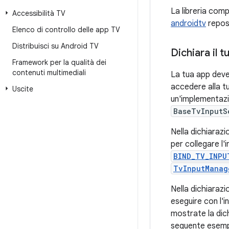
La libreria comp
Accessibilità TV
androidtv
reposi
Elenco di controllo delle app TV
Distribuisci su Android TV
Dichiara il t
Framework per la qualità dei
contenuti multimediali
La tua app deve
accedere alla tu
Uscite
un'implementazi
BaseTvInputS
Nella dichiarazi
per collegare l'
BIND_TV_INPU
TvInputManag
Nella dichiarazio
eseguire con l'
mostrate la dichi
seguente esemp