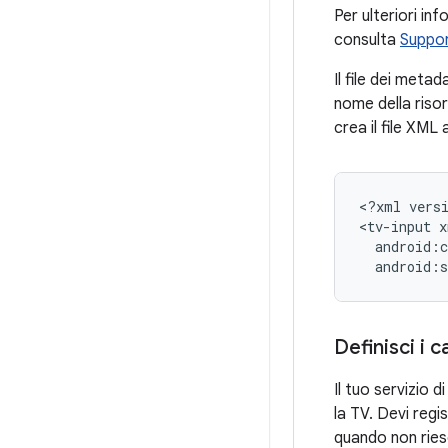
Per ulteriori in
consulta
Suppor
Il file dei meta
nome della risor
crea il file XML a
<?xml
vers
<tv-input
android:s
Definisci i c
Il tuo servizio 
la TV. Devi regi
quando non ries