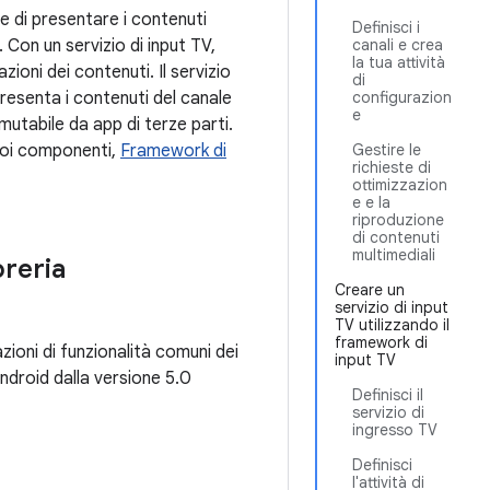
e di presentare i contenuti
Definisci i
 Con un servizio di input TV,
canali e crea
la tua attività
zioni dei contenuti. Il servizio
di
resenta i contenuti del canale
configurazion
e
mutabile da app di terze parti.
suoi componenti,
Framework di
Gestire le
richieste di
ottimizzazion
e e la
riproduzione
di contenuti
multimediali
breria
Creare un
servizio di input
TV utilizzando il
framework di
ioni di funzionalità comuni dei
input TV
Android dalla versione 5.0
Definisci il
servizio di
ingresso TV
Definisci
l'attività di