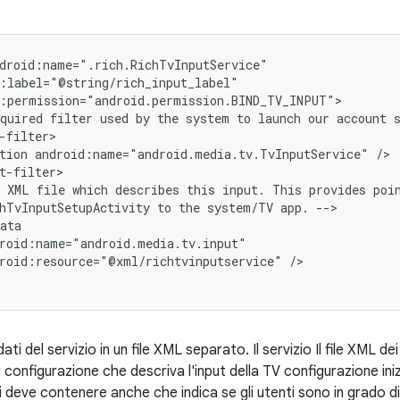
quired
filter
used
by
the
system
to
launch
our
account
tion
android:name="android.media.tv.TvInputService"
XML
file
which
describes
this
input.
This
provides
poi
hTvInputSetupActivity
to
the
system/TV
app.
roid:resource="@xml/richtvinputservice"
/>

ati del servizio in un file XML separato. Il servizio Il file XML 
i configurazione che descriva l'input della TV configurazione inizi
i deve contenere anche che indica se gli utenti sono in grado d