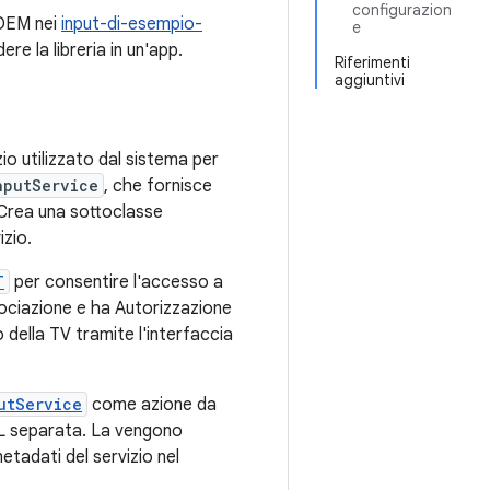
configurazion
 OEM nei
input-di-esempio-
e
e la libreria in un'app.
Riferimenti
aggiuntivi
io utilizzato dal sistema per
nputService
, che fornisce
 Crea una sottoclasse
izio.
T
per consentire l'accesso a
ssociazione e ha Autorizzazione
so della TV tramite l'interfaccia
utService
come azione da
ML separata. La vengono
metadati del servizio nel