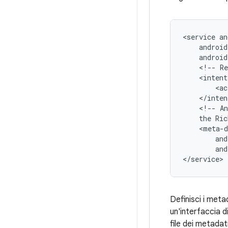
<service
<!--
Re
<ac
<!--
An
the
Ric
and
</service>
Definisci i metad
un'interfaccia d
file dei metadat