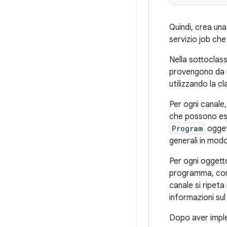
Quindi, crea un
servizio job che
Nella sottoclass
provengono da u
utilizzando la c
Per ogni canale
che possono esse
Program
oggett
generali in mod
Per ogni ogget
programma, come
canale si ripeta
informazioni su
Dopo aver implem