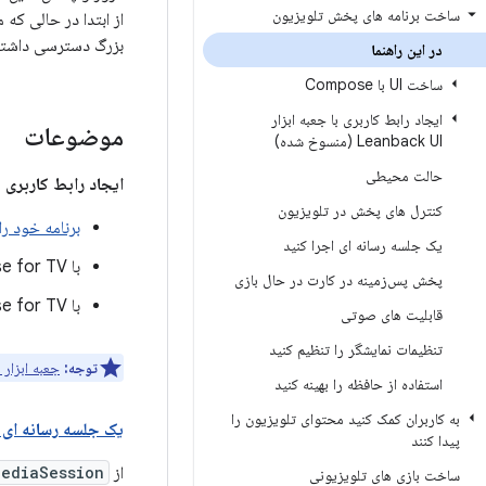
ساخت برنامه های پخش تلویزیون
از ابتدا در حالی که
بزرگ دسترسی داشته ب
در این راهنما
ساخت UI با Compose
ایجاد رابط کاربری با جعبه ابزار
موضوعات
Leanback UI (منسوخ شده)
حالت محیطی
ایجاد رابط کاربری با pose for TV
کنترل های پخش در تلویزیون
برنامه خود را برای استفاده از
یک جلسه رسانه ای اجرا کنید
با Compose for TV
پخش پس‌زمینه در کارت در حال بازی
با Compose for TV
قابلیت های صوتی
تنظیمات نمایشگر را تنظیم کنید
توجه:
جعبه ابزار Leanback UI
استفاده از حافظه را بهینه کنید
به کاربران کمک کنید محتوای تلویزیون را
یک جلسه رسانه ای ا
پیدا کنند
از
MediaSession
ساخت بازی های تلویزیونی