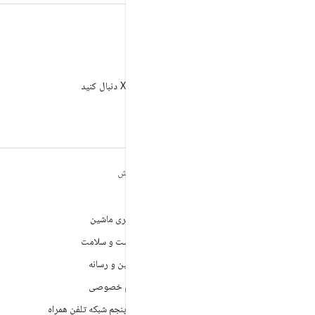
X
AndroidDev@ را در X دنبال کنید
مطالب بیشتر درباره
کاوش
ANDROID
بازی
Android
یادگیری ماشین
Android برای سازمان‌ها
بهداشت و سلامت
امنیت
دوربین و رسانه
منبع آزاد
حریم خصوصی
اخبار
نسل پنجم شبکه تلفن همراه