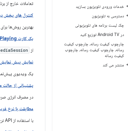
تعاملات خارج از برنا
خدمات ورودی تلویزیون بسازید
کنترل های پخش در 
دسترسی به تلویزیون
چک لیست برنامه های تلویزیونی
بهترین روش‌ها برای ای
در Android TV توزیع کنید
یک کارت Now Playing را نمایش دهید
چارچوب کیفیت رسانه، چارچوب کیفیت
رسانه، چارچوب کیفیت رسانه، چارچوب
از
MediaSession
کیفیت رسانه
نمایش پیش نمایش 
منتشر می کند
یک ویدیوی پیش‌نما
پشتیبانی از حالت 
در مصرف انرژی صرف
مطابقت با نرخ فری
با استفاده از API نرخ فریم، نرخ فریم را مدیریت کنید.