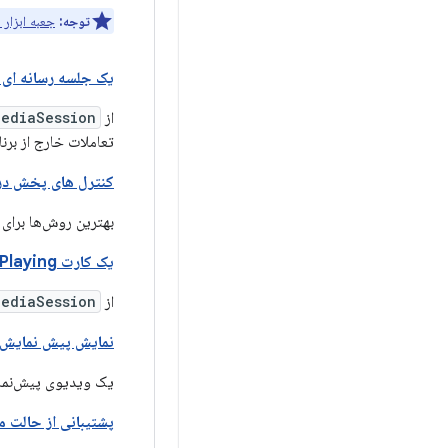
توجه:
جعبه ابزار Leanback UI
یک جلسه رسانه ای ا
از
MediaSession
تعاملات خارج از برنا
کنترل های پخش در 
بهترین روش‌ها برای ای
یک کارت Now Playing را نمایش دهید
از
MediaSession
نمایش پیش نمایش 
یک ویدیوی پیش‌نما
پشتیبانی از حالت 