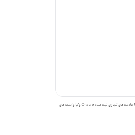
هستند. جاوا و OpenJDK علامت‌های تجاری یا علامت‌های تجاری ثبت‌شده Oracle و/یا وابسته‌های