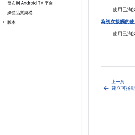
發布到 Android TV 平台
使用已淘汰
媒體品質架構
為初次接觸的使
版本
使用已淘汰
上一頁
arrow_back
建立可捲