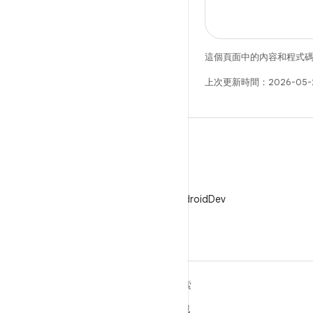
這個頁面中的內容和程式
上次更新時間：2026-05-
X
在 X 中追蹤 @AndroidDev
深入瞭解 ANDROID
探索
Android
遊戲