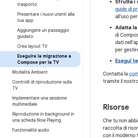
Sfrutta i
trasporto
guide di p
Presentare i nuovi utenti alla
all'uso pe
tua app
Adatta la
Aggiungere un passaggio
di Compose
guidato
dati nell'a
Crea layout TV
per gestire
Eseguire la migrazione a
Esegui te
Compose per la TV
Modalità Ambient
Contatta la
comm
tramite il nostr
Controlli di riproduzione sulla
TV
Implementare una sessione
multimediale
Risorse
Riproduzione in background in
una scheda Now Playing
Che tu non abbi
raccolta di riso
Funzionalità audio
con il moderno 