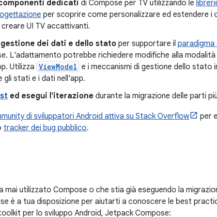
 componenti dedicati
di Compose per TV utilizzando le
librer
rogettazione
per scoprire come personalizzare ed estendere i 
r creare UI TV accattivanti.
 gestione dei dati e dello stato
per supportare il
paradigma 
. L'adattamento potrebbe richiedere modifiche alla modalità di
pp. Utilizza
ViewModel
e i meccanismi di gestione dello stato
 gli stati e i dati nell'app.
st
ed esegui l'iterazione
durante la migrazione delle parti pi
unity di sviluppatori Android attiva su Stack Overflow
per e
o
tracker dei bug pubblico
.
a mai utilizzato Compose o che stia già eseguendo la migrazi
rse è a tua disposizione per aiutarti a conoscere le best practi
toolkit per lo sviluppo Android, Jetpack Compose: