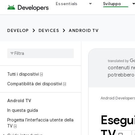
Essentials
Sviluppo
DEVELOP
DEVICES
ANDROID TV
contenuti ne
Tutti i dispositivi ⍈
potrebbero 
Compatibilità dei dispositivi ⍈
Android Developer
Android TV
In questa guida
Esegui
Progetta l'interfaccia utente della
TV ⍈
TV