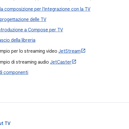
la composizione per l'integrazione con la TV
 progettazione delle TV
ntroduzione a Compose per TV
ascio della libreria
empio per lo streaming video
JetStream
empio di streaming audio
JetCaster
di componenti
ut TV