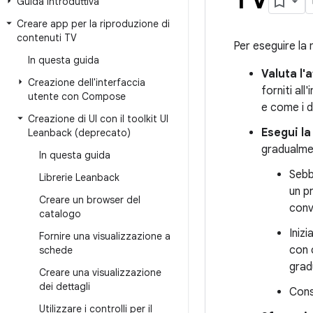
Guida introduttiva
Creare app per la riproduzione di
contenuti TV
Per eseguire la
In questa guida
Valuta l
Creazione dell'interfaccia
forniti al
utente con Compose
e come i d
Creazione di UI con il toolkit UI
Esegui la
Leanback (deprecato)
gradualm
In questa guida
Sebb
Librerie Leanback
un p
Creare un browser del
conve
catalogo
Iniz
Fornire una visualizzazione a
con 
schede
grad
Creare una visualizzazione
dei dettagli
Cons
Utilizzare i controlli per il