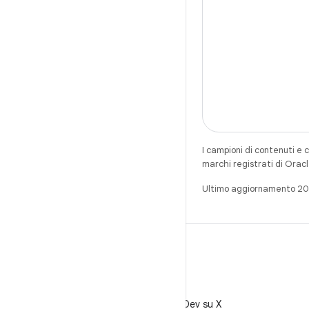
I campioni di contenuti e 
marchi registrati di Oracl
Ultimo aggiornamento 2
X
Segui @AndroidDev su X