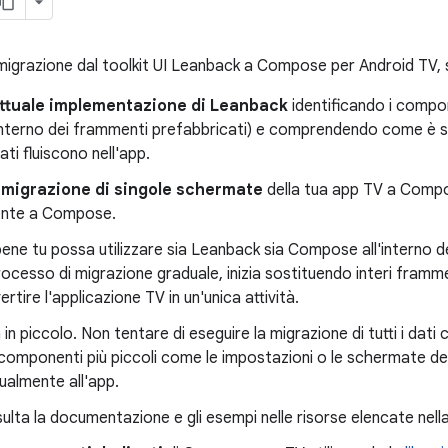
 migrazione dal toolkit UI Leanback a Compose per Android TV, 
'attuale implementazione di Leanback
identificando i componen
l'interno dei frammenti prefabbricati) e comprendendo come è st
ati fluiscono nell'app.
 migrazione di singole schermate
della tua app TV a Compo
ente a Compose.
ene tu possa utilizzare sia Leanback sia Compose all'interno d
rocesso di migrazione graduale, inizia sostituendo interi framment
rtire l'applicazione TV in un'unica attività.
ia in piccolo. Non tentare di eseguire la migrazione di tutti i da
componenti più piccoli come le impostazioni o le schermate de
ualmente all'app.
ulta la documentazione e gli esempi nelle risorse elencate nel