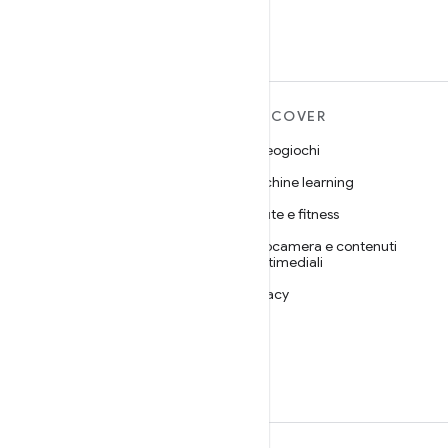
ULTERIORI
DISCOVER
INFORMAZIONI SU
Videogiochi
ANDROID
Machine learning
Android
Salute e fitness
Android for Enterprise
Fotocamera e contenuti
Sicurezza
multimediali
Source
Privacy
Notizie
5G
Blog
Podcast