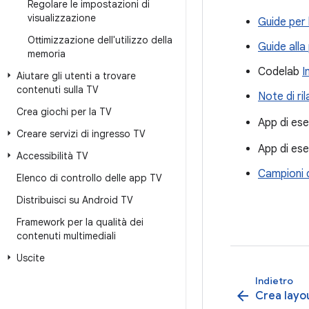
Regolare le impostazioni di
visualizzazione
Guide per 
Ottimizzazione dell'utilizzo della
Guide alla
memoria
Codelab
I
Aiutare gli utenti a trovare
contenuti sulla TV
Note di ril
Crea giochi per la TV
App di es
Creare servizi di ingresso TV
App di es
Accessibilità TV
Campioni 
Elenco di controllo delle app TV
Distribuisci su Android TV
Framework per la qualità dei
contenuti multimediali
Uscite
Indietro
arrow_back
Crea layo