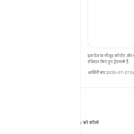
इस पेज पर मौजूद कॉन्टेंट और
रजिस्टर किए हुए ट्रेडमार्क हैं.
आखिरी बार 2025-07-27 (UT
X
X पर @AndroidDev को फ़ॉलो
करें