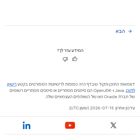
הבא
arrow_forward
המידע עזר לך?
דוגמאות התוכן והקוד שבדף הזה כפופות לרישיונות המפורטים בקטע
רישיון
לתוכן
.‏ Java ו-OpenJDK הם סימנים מסחריים או סימנים מסחריים רשומים
של חברת Oracle ו/או של השותפים העצמאיים שלה.
עדכון אחרון: 2026-07-15 (שעון UTC).