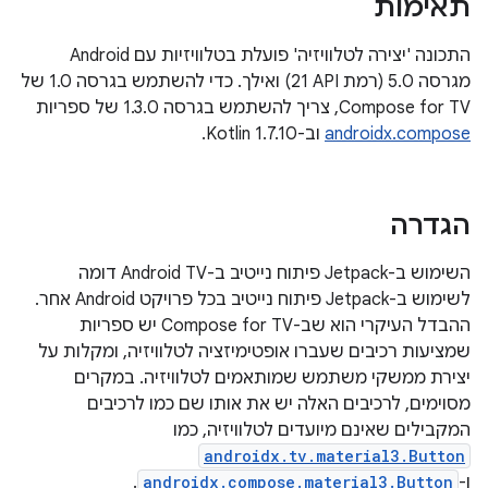
תאימות
התכונה 'יצירה לטלוויזיה' פועלת בטלוויזיות עם Android
מגרסה 5.0 (רמת API‏ 21) ואילך. כדי להשתמש בגרסה 1.0 של
Compose for TV, צריך להשתמש בגרסה 1.3.0 של ספריות
androidx.compose
וב-Kotlin 1.7.10.
הגדרה
השימוש ב-Jetpack פיתוח נייטיב ב-Android TV דומה
לשימוש ב-Jetpack פיתוח נייטיב בכל פרויקט Android אחר.
ההבדל העיקרי הוא שב-Compose for TV יש ספריות
שמציעות רכיבים שעברו אופטימיזציה לטלוויזיה, ומקלות על
יצירת ממשקי משתמש שמותאמים לטלוויזיה. במקרים
מסוימים, לרכיבים האלה יש את אותו שם כמו לרכיבים
המקבילים שאינם מיועדים לטלוויזיה, כמו
androidx.tv.material3.Button
ו-
androidx.compose.material3.Button
.