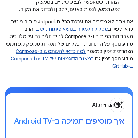
הצהרתי שמאפשר לבצע שינויים בממשק
המשתמש, לנפות באגים, להבין ולבדוק את הקוד.
אם אתם לא מכירים את ערכת הכלים Jetpack פיתוח נייטיב,
כדאי לעיין ב
מסלול הלמידה בנושא פיתוח נייטיב
. הרבה
מעקרונות הפיתוח של Compose לנייד חלים גם על טלוויזיה.
מידע נוסף על היתרונות הכלליים של מסגרת ממשק משתמש
הצהרתית זמין במאמר
למה כדאי להשתמש ב-Compose
.
מידע נוסף זמין גם
במאגר הדוגמאות של Compose for TV
ב-GitHub
.
help_outline
auto_awesome
הנחיית AI
איך מוסיפים תמיכה ב-Android TV