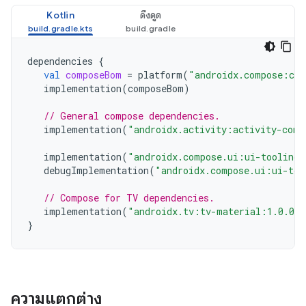
Kotlin
ดึงดูด
dependencies
{
val
composeBom
=
platform
(
"androidx.compose:com
implementation
(
composeBom
)
// General compose dependencies.
implementation
(
"androidx.activity:activity-comp
implementation
(
"androidx.compose.ui:ui-tooling-
debugImplementation
(
"androidx.compose.ui:ui-too
// Compose for TV dependencies.
implementation
(
"androidx.tv:tv-material:1.0.0"
}
ความแตกต่าง