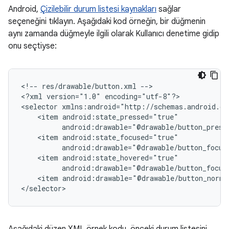
Android,
Çizilebilir durum listesi kaynakları
sağlar
seçeneğini tıklayın. Aşağıdaki kod örneğin, bir düğmenin
aynı zamanda düğmeyle ilgili olarak Kullanıcı denetime gidip
onu seçtiyse:
<!--
res/drawable/button.xml
-->

<?xml
version="1.0"
encoding="utf-8"?>

<selector
<item
android:drawable="@drawable/button_press
<item
android:drawable="@drawable/button_focus
<item
android:drawable="@drawable/button_focus
<item
android:drawable="@drawable/button_norma
Aşağıdaki düzen XML örnek kodu, önceki durum listesini