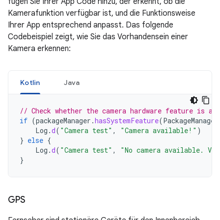
fügen Sie Ihrer App Code hinzu, der erkennt, ob die
Kamerafunktion verfügbar ist, und die Funktionsweise
Ihrer App entsprechend anpasst. Das folgende
Codebeispiel zeigt, wie Sie das Vorhandensein einer
Kamera erkennen:
Kotlin
Java
// Check whether the camera hardware feature is av
if
(
packageManager
.
hasSystemFeature
(
PackageManager
Log
.
d
(
"Camera test"
,
"Camera available!"
)
}
else
{
Log
.
d
(
"Camera test"
,
"No camera available. Vie
}
GPS