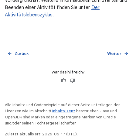
Vordergrund ist. Weitere Informationen zum Starten und
Beenden einer Aktivität finden Sie unter
Der
Aktivitätslebenszyklus
.
Zurück
Weiter
arrow_back
arrow_forward
War das hilfreich?
Alle Inhalte und Codebeispiele auf dieser Seite unterliegen den
Lizenzen wie im Abschnitt
Inhaltslizenz
beschrieben. Java und
OpenJDK sind Marken oder eingetragene Marken von Oracle
und/oder seinen Tochtergesellschaften.
Zuletzt aktualisiert: 2026-05-17 (UTC).