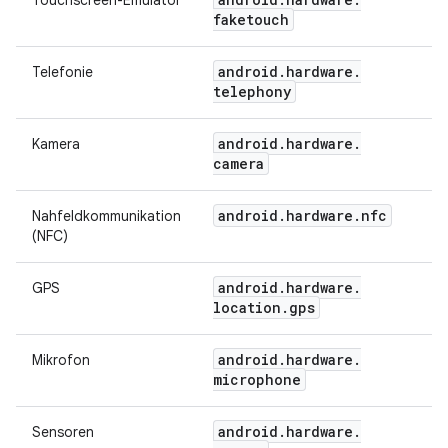
Touchscreen-Emulator
faketouch
android
.
hardware
.
Telefonie
telephony
android
.
hardware
.
Kamera
camera
android
.
hardware
.
nfc
Nahfeldkommunikation
(NFC)
android
.
hardware
.
GPS
location
.
gps
android
.
hardware
.
Mikrofon
microphone
android
.
hardware
.
Sensoren