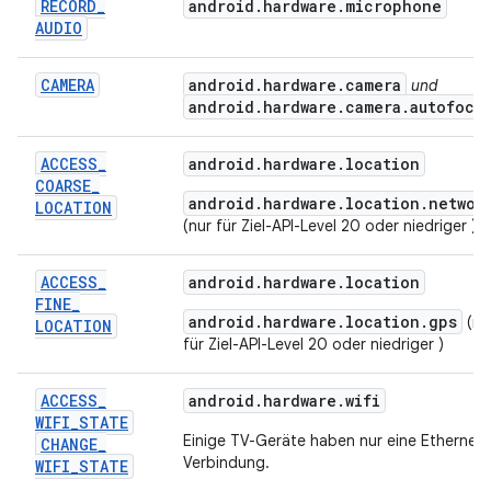
RECORD
_
android
.
hardware
.
microphone
AUDIO
CAMERA
android
.
hardware
.
camera
und
android
.
hardware
.
camera
.
autofocu
ACCESS
_
android.hardware.location
COARSE
_
android.hardware.location.networ
LOCATION
(nur für Ziel-API-Level 20 oder niedriger )
ACCESS
_
android.hardware.location
FINE
_
android.hardware.location.gps
(nu
LOCATION
für Ziel-API-Level 20 oder niedriger )
ACCESS
_
android.hardware.wifi
WIFI
_
STATE
Einige TV-Geräte haben nur eine Ethernet-
CHANGE
_
Verbindung.
WIFI
_
STATE