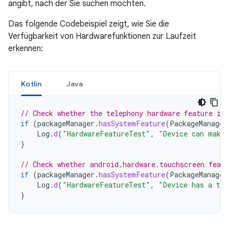
angibt, nach der Sie suchen möchten.
Das folgende Codebeispiel zeigt, wie Sie die
Verfügbarkeit von Hardwarefunktionen zur Laufzeit
erkennen:
Kotlin
Java
// Check whether the telephony hardware feature is 
if
(
packageManager
.
hasSystemFeature
(
PackageManager
Log
.
d
(
"HardwareFeatureTest"
,
"Device can make 
}
// Check whether android.hardware.touchscreen featu
if
(
packageManager
.
hasSystemFeature
(
PackageManager
Log
.
d
(
"HardwareFeatureTest"
,
"Device has a tou
}