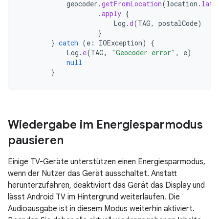
geocoder
.
getFromLocation
(
location
.
lati
.
apply
{
Log
.
d
(
TAG
,
postalCode
)
}
}
catch
(
e
:
IOException
)
{
Log
.
e
(
TAG
,
"Geocoder error"
,
e
)
null
}
Wiedergabe im Energiesparmodus
pausieren
Einige TV-Geräte unterstützen einen Energiesparmodus,
wenn der Nutzer das Gerät ausschaltet. Anstatt
herunterzufahren, deaktiviert das Gerät das Display und
lässt Android TV im Hintergrund weiterlaufen. Die
Audioausgabe ist in diesem Modus weiterhin aktiviert.