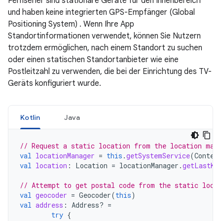
Fernseher sind stationäre Geräte für den Innenbereich
und haben keine integrierten GPS-Empfänger (Global
Positioning System) . Wenn Ihre App
Standortinformationen verwendet, können Sie Nutzern
trotzdem ermöglichen, nach einem Standort zu suchen
oder einen statischen Standortanbieter wie eine
Postleitzahl zu verwenden, die bei der Einrichtung des TV-
Geräts konfiguriert wurde.
Kotlin
Java
// Request a static location from the location man
val
locationManager
=
this
.
getSystemService
(
Contex
val
location
:
Location
=
locationManager
.
getLastKn
// Attempt to get postal code from the static loca
val
geocoder
=
Geocoder
(
this
)
val
address
:
Address? 
=
try
{