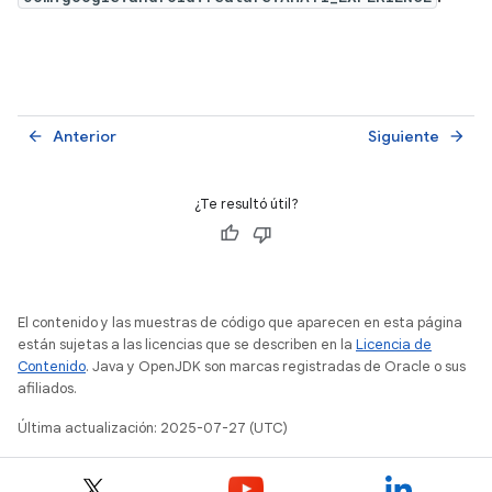
Anterior
Siguiente
arrow_back
arrow_forward
¿Te resultó útil?
El contenido y las muestras de código que aparecen en esta página
están sujetas a las licencias que se describen en la
Licencia de
Contenido
. Java y OpenJDK son marcas registradas de Oracle o sus
afiliados.
Última actualización: 2025-07-27 (UTC)