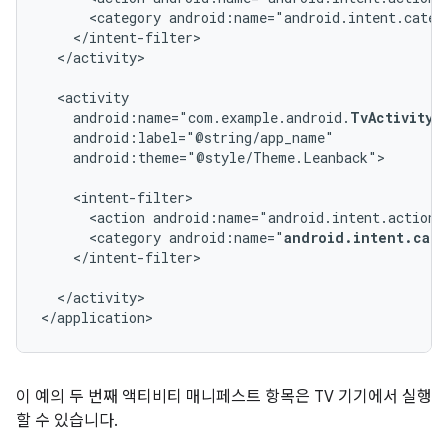
<category
android:name="android.intent.categ
</activity>

android:name="com.example.android.
TvActivity
android:theme="@style/Theme.Leanback">

<action
android:name="android.intent.action.
<category
android:name="
android.intent.cate
</intent-filter>

</activity>

</application>
이 예의 두 번째 액티비티 매니페스트 항목은 TV 기기에서 실행
할 수 있습니다.