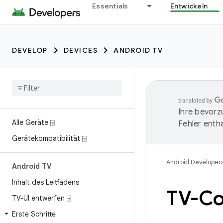
Essentials
Entwickeln
DEVELOP
DEVICES
ANDROID TV
Ihre bevorz
Alle Geräte ⍈
Fehler entha
Gerätekompatibilität ⍈
Android Developer
Android TV
Inhalt des Leitfadens
TV-Co
TV-UI entwerfen ⍈
Erste Schritte