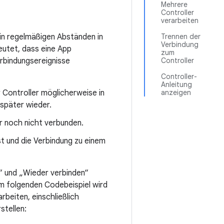
Mehrere
Controller
verarbeiten
 in regelmäßigen Abständen in
Trennen der
Verbindung
utet, dass eine App
zum
erbindungsereignisse
Controller
Controller-
Anleitung
 Controller möglicherweise in
anzeigen
später wieder.
er noch nicht verbunden.
st und die Verbindung zu einem
n“ und „Wieder verbinden“
Im folgenden Codebeispiel wird
rbeiten, einschließlich
stellen: