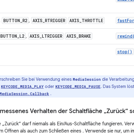
BUTTON
_
R2
AXIS
_
RTRIGGER
AXIS
_
THROTTLE
fastFo
,
,
BUTTON
_
L2
AXIS
_
LTRIGGER
AXIS
_
BRAKE
rewind
,
stop()
schreiben Sie bei Verwendung eines
die Verarbeitun
MediaSession
e
oder
. Das System lös
KEYCODE_MEDIA_PLAY
KEYCODE_MEDIA_PAUSE
.
MediaSession.Callback
emessenes Verhalten der Schaltfläche „Zurück“ 
e „Zurück“ darf niemals als Ein/Aus-Schaltfläche fungieren. Ver
m Öffnen als auch zum Schließen eines . Verwende sie nur, um i