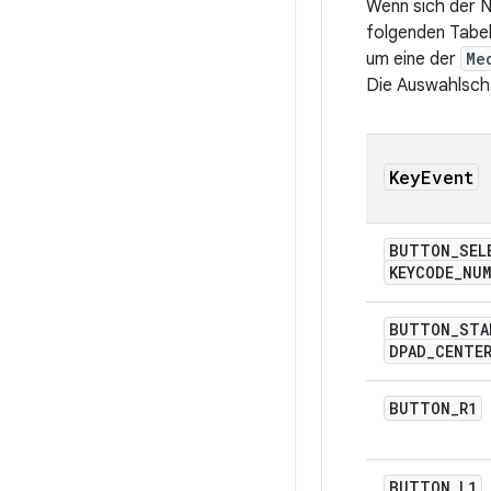
Wenn sich der N
folgenden Tabel
um eine der
Me
Die Auswahlscha
Key
Event
BUTTON
_
SEL
KEYCODE
_
NUM
BUTTON
_
STA
DPAD
_
CENTE
BUTTON
_
R1
BUTTON
_
L1