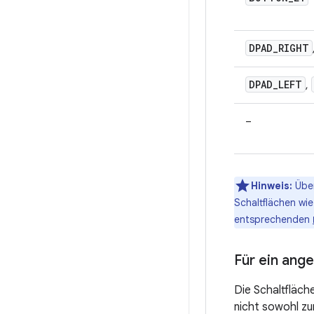
DPAD
_
RIGHT
DPAD
_
LEFT
,
–
Hinweis:
Über
Schaltflächen wi
entsprechenden
Für ein ang
Die Schaltfläch
nicht sowohl zu