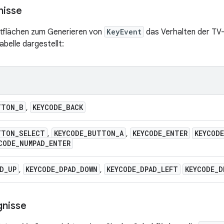
nisse
ltflächen zum Generieren von
KeyEvent
das Verhalten der TV-
belle dargestellt:
TTON
_
B
KEYCODE
_
BACK
,
TTON
_
SELECT
KEYCODE
_
BUTTON
_
A
KEYCODE
_
ENTER
KEYCODE
,
,
CODE
_
NUMPAD
_
ENTER
D
_
UP
KEYCODE
_
DPAD
_
DOWN
KEYCODE
_
DPAD
_
LEFT
KEYCODE
_
D
,
,
gnisse