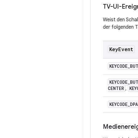
TV-UI-Ereig
Weist den Scha
der folgenden Ta
Key
Event
KEYCODE
_
BU
KEYCODE
_
BU
CENTER
KEY
,
KEYCODE
_
DPA
Medienerei