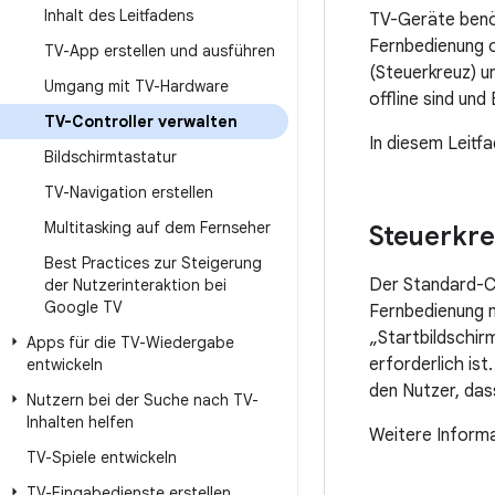
Inhalt des Leitfadens
TV-Geräte benöt
Fernbedienung o
TV-App erstellen und ausführen
(Steuerkreuz) u
Umgang mit TV-Hardware
offline sind und
TV-Controller verwalten
In diesem Leitf
Bildschirmtastatur
TV-Navigation erstellen
Multitasking auf dem Fernseher
Steuerkre
Best Practices zur Steigerung
Der Standard-Co
der Nutzerinteraktion bei
Google TV
Fernbedienung m
„Startbildschirm
Apps für die TV-Wiedergabe
erforderlich is
entwickeln
den Nutzer, dass
Nutzern bei der Suche nach TV-
Inhalten helfen
Weitere Informa
TV-Spiele entwickeln
TV-Eingabedienste erstellen