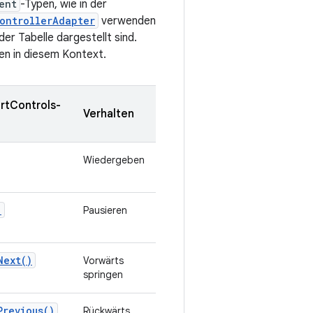
ent
-Typen, wie in der
ontrollerAdapter
verwenden
der Tabelle dargestellt sind.
en in diesem Kontext.
rtControls-
Verhalten
Wiedergeben
)
Pausieren
Next()
Vorwärts
springen
Previous()
Rückwärts