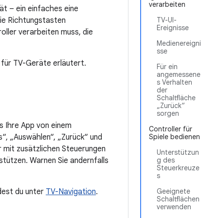
verarbeiten
t – ein einfaches eine
die Richtungstasten
TV-UI-
Ereignisse
oller verarbeiten muss, die
Medienereigni
sse
für TV-Geräte erläutert.
Für ein
angemessene
s Verhalten
der
Schaltfläche
„Zurück“
sorgen
ss Ihre App von einem
Controller für
s“, „Auswählen“, „Zurück“ und
Spiele bedienen
ler mit zusätzlichen Steuerungen
Unterstützun
stützen. Warnen Sie andernfalls
g des
Steuerkreuze
s
dest du unter
TV-Navigation
.
Geeignete
Schaltflächen
verwenden