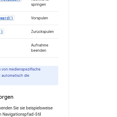
springen
rward()
Vorspulen
()
Zurückspulen
Aufnahme
beenden
g von medienspezifische
t automatisch die
sorgen
wenden Sie sie beispielsweise
m Navigationspfad-Stil