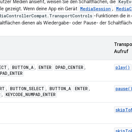
utzer Medien ansieht, weisen Sie den Schaltflächen, die
KeyEv
le gezeigt. Wenn deine App ein Gerät
MediaSession
,
MediaC
diaControllerCompat.TransportControls
-Funktionen die in 
ltflächen dienen als Wiedergabe- oder Pause- der Schaltfläch
Transpo
Aufruf
ECT
BUTTON
_
A
ENTER
DPAD
_
CENTER
play()
,
,
,
PAD
_
ENTER
RT
BUTTON
_
SELECT
BUTTON
_
A
ENTER
pause(
,
,
,
R
KEYCODE
_
NUMPAD
_
ENTER
,
skipTo
skipTo