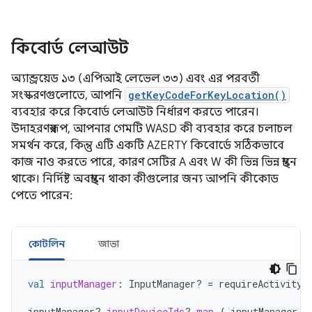
কিবোর্ড লেআউট
অ্যান্ড্রয়েড ১৩ (এপিআই লেভেল ৩৩) এবং এর পরবর্তী
সংস্করণগুলোতে, আপনি
getKeyCodeForKeyLocation()
ব্যবহার করে কিবোর্ড লেআউট নির্ধারণ করতে পারেন।
উদাহরণস্বরূপ, আপনার গেমটি WASD কী ব্যবহার করে চলাচল
সমর্থন করে, কিন্তু এটি একটি AZERTY কিবোর্ডে সঠিকভাবে
কাজ নাও করতে পারে, কারণ সেটির A এবং W কী ভিন্ন ভিন্ন স্থানে
থাকে। নির্দিষ্ট অবস্থানে থাকা কীগুলোর জন্য আপনি কীকোড
পেতে পারেন:
কোটলিন
জাভা
val
inputManager
:
InputManager? 
=
requireActivity
(
inputManager
?.
inputDeviceIds
?.
map
{
inputManager
.
g