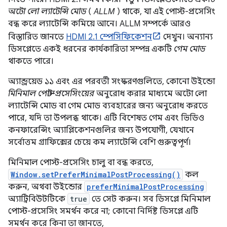
অটো লো ল্যাটেন্সি মোড
(
ALLM
) থাকে, যা এই পোস্ট-প্রসেসিং
বন্ধ করে ল্যাটেন্সি কমিয়ে আনে। ALLM সম্পর্কে আরও
বিস্তারিত জানতে
HDMI 2.1 স্পেসিফিকেশন
দেখুন। অন্যান্য
ডিসপ্লেতে একই ধরনের কার্যকারিতা সম্পন্ন একটি
গেম মোড
থাকতে পারে।
অ্যান্ড্রয়েড ১১ এবং এর পরবর্তী সংস্করণগুলিতে, কোনো উইন্ডো
মিনিমাল পোস্ট-প্রসেসিংয়ের
অনুরোধ করার মাধ্যমে অটো লো
ল্যাটেন্সি মোড বা গেম মোড ব্যবহারের জন্য অনুরোধ করতে
পারে, যদি তা উপলব্ধ থাকে। এটি বিশেষত গেম এবং ভিডিও
কনফারেন্সিং অ্যাপ্লিকেশনগুলির জন্য উপযোগী, যেখানে
সর্বোত্তম গ্রাফিক্সের চেয়ে কম ল্যাটেন্সি বেশি গুরুত্বপূর্ণ।
মিনিমাল পোস্ট-প্রসেসিং চালু বা বন্ধ করতে,
Window.setPreferMinimalPostProcessing()
কল
করুন, অথবা উইন্ডোর
preferMinimalPostProcessing
অ্যাট্রিবিউটটিকে
true
তে সেট করুন। সব ডিসপ্লে মিনিমাল
পোস্ট-প্রসেসিং সমর্থন করে না; কোনো নির্দিষ্ট ডিসপ্লে এটি
সমর্থন করে কিনা তা জানতে,