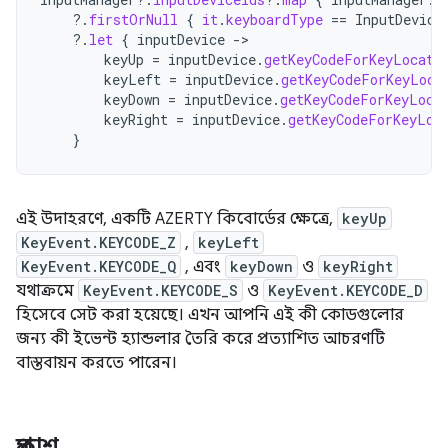
?.
firstOrNull
{
it
.
keyboardType
==
InputDevice
?.
let
{
inputDevice
-
keyUp
=
inputDevice
.
getKeyCodeForKeyLocati
keyLeft
=
inputDevice
.
getKeyCodeForKeyLoca
keyDown
=
inputDevice
.
getKeyCodeForKeyLoca
keyRight
=
inputDevice
.
getKeyCodeForKeyLoc
}
এই উদাহরণে, একটি AZERTY কিবোর্ডের ক্ষেত্রে,
keyUp
KeyEvent.KEYCODE_Z
,
keyLeft
KeyEvent.KEYCODE_Q
, এবং
keyDown
ও
keyRight
যথাক্রমে
KeyEvent.KEYCODE_S
ও
KeyEvent.KEYCODE_D
হিসেবে সেট করা হয়েছে। এখন আপনি এই কী কোডগুলোর
জন্য কী ইভেন্ট হ্যান্ডলার তৈরি করে প্রত্যাশিত আচরণটি
বাস্তবায়ন করতে পারেন।
প্রকাশ