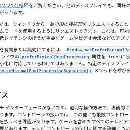
MI 2.1 仕様
をご覧ください。他のディスプレイでも、同様
があります。
1 以降では、ウィンドウから、
最小限の後処理
をリクエストすること
ムモードを使用するようにリクエストできます。これは、可能
低レイテンシのほうが重要なゲームやビデオ会議などのアプリ
を有効または無効にするには、
Window.setPreferMinimalPo
ィンドウの
preferMinimalPostProcessing
属性を
true
に設
小化に対応しているわけではありません。特定のディスプレイ
ay.isMinimalPostProcessingSupported()
メソッドを呼び
イス
チ インターフェースがないため、適切な操作方法で、直観的
ります。コントローラの扱いでは、この他にも複数コントロー
を払うべき課題があります。ゲームを含めたすべてのテレビア
要があります。テレビ コントローラの使用に関する詳細につ