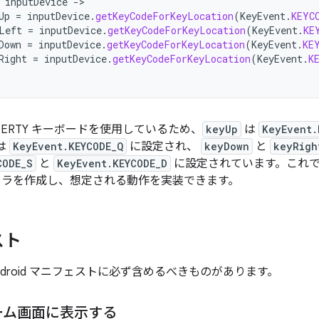
inputDevice
-
Up
=
inputDevice
.
getKeyCodeForKeyLocation
(
KeyEvent
.
KEYC
Left
=
inputDevice
.
getKeyCodeForKeyLocation
(
KeyEvent
.
KE
Down
=
inputDevice
.
getKeyCodeForKeyLocation
(
KeyEvent
.
KE
Right
=
inputDevice
.
getKeyCodeForKeyLocation
(
KeyEvent
.
K
ERTY キーボードを使用しているため、
keyUp
は
KeyEvent.
は
KeyEvent.KEYCODE_Q
に設定され、
keyDown
と
keyRigh
CODE_S
と
KeyEvent.KEYCODE_D
に設定されています。これで
ドラを作成し、想定される動作を実装できます。
スト
droid マニフェストに必ず含めるべきものがあります。
ーム画面に表示する