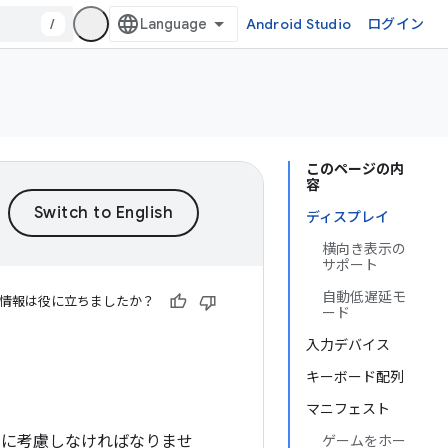
/
Android Studio
ログイン
このページの内
容
ディスプレイ
横向き表示の
サポート
自動低遅延モ
情報は役に立ちましたか？
ード
入力デバイス
キーボード配列
マニフェスト
点に考慮しなければなりませ
ゲームをホー