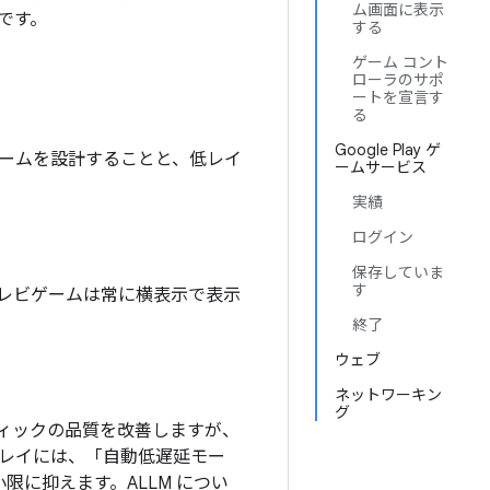
ム画面に表示
です。
する
ゲーム コント
ローラのサポ
ートを宣言す
る
Google Play ゲ
ームを設計することと、低レイ
ームサービス
実績
ログイン
保存していま
す
レビゲームは常に横表示で表示
終了
ウェブ
ネットワーキン
グ
ィックの品質を改善しますが、
スプレイには、「自動低遅延モー
小限に抑えます。
ALLM につい