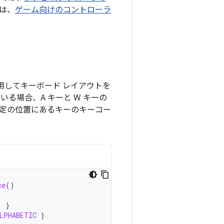
は、
ゲーム向けのコントローラ
用してキーボード レイアウトを
る場合、A キーと W キーの
。特定の位置にあるキーのキーコー
ce
()
)
}
LPHABETIC
}