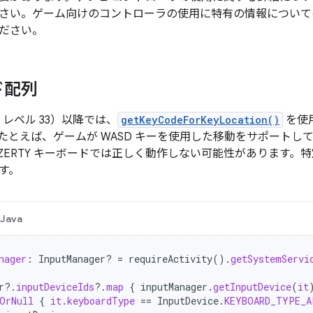
さい。ゲーム向けのコントローラの使用に特有の情報について
ださい。
ド配列
（API レベル 33）以降では、
getKeyCodeForKeyLocation()
を使
たとえば、ゲームが WASD キーを使用した移動をサポートしてい
AZERTY キーボードでは正しく動作しない可能性があります
す。
Java
nager
:
InputManager? 
=
requireActivity
().
getSystemServi
r
?.
inputDeviceIds
?.
map
{
inputManager
.
getInputDevice
(
it
OrNull
{
it
.
keyboardType
==
InputDevice
.
KEYBOARD_TYPE_A