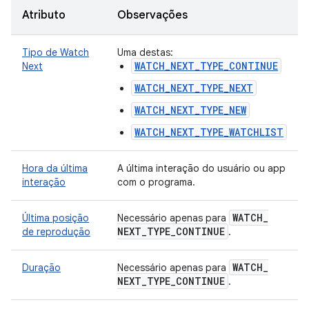
Atributo
Observações
Tipo de Watch
Uma destas:
WATCH_NEXT_TYPE_CONTINUE
Next
WATCH_NEXT_TYPE_NEXT
WATCH_NEXT_TYPE_NEW
WATCH_NEXT_TYPE_WATCHLIST
Hora da última
A última interação do usuário ou app
interação
com o programa.
WATCH
_
Última posição
Necessário apenas para
NEXT
_
TYPE
_
CONTINUE
de reprodução
.
WATCH
_
Duração
Necessário apenas para
NEXT
_
TYPE
_
CONTINUE
.