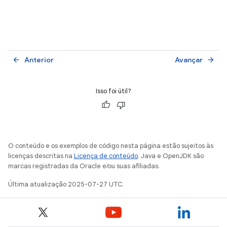
Anterior
Avançar
arrow_back
arrow_forward
Isso foi útil?
O conteúdo e os exemplos de código nesta página estão sujeitos às
licenças descritas na
Licença de conteúdo
. Java e OpenJDK são
marcas registradas da Oracle e/ou suas afiliadas.
Última atualização 2025-07-27 UTC.