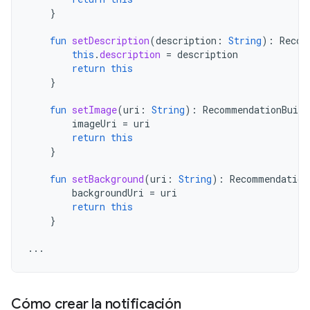
}
fun
setDescription
(
description
:
String
):
Recom
this
.
description
=
description
return
this
}
fun
setImage
(
uri
:
String
):
RecommendationBuild
imageUri
=
uri
return
this
}
fun
setBackground
(
uri
:
String
):
Recommendation
backgroundUri
=
uri
return
this
}
...
Cómo crear la notificación