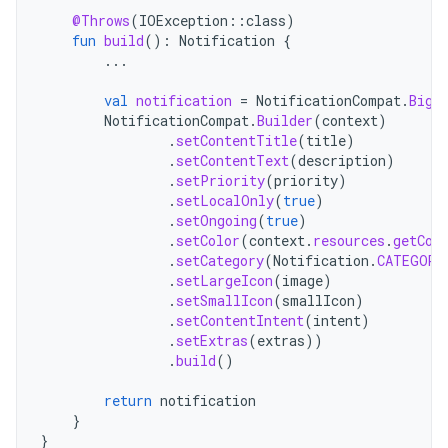
@Throws
(
IOException
::
class
)
fun
build
():
Notification
{
...
val
notification
=
NotificationCompat
.
BigP
NotificationCompat
.
Builder
(
context
)
.
setContentTitle
(
title
)
.
setContentText
(
description
)
.
setPriority
(
priority
)
.
setLocalOnly
(
true
)
.
setOngoing
(
true
)
.
setColor
(
context
.
resources
.
getCol
.
setCategory
(
Notification
.
CATEGORY
.
setLargeIcon
(
image
)
.
setSmallIcon
(
smallIcon
)
.
setContentIntent
(
intent
)
.
setExtras
(
extras
))
.
build
()
return
notification
}
}