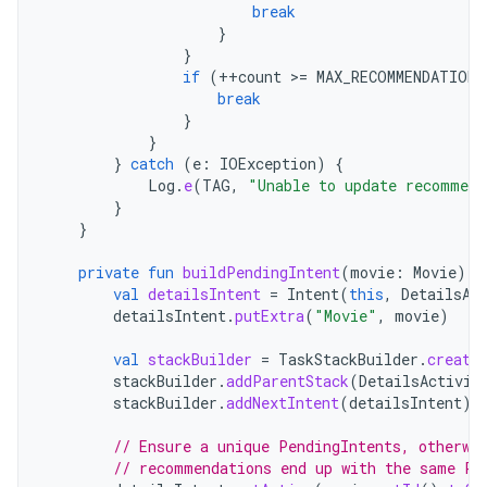
break
}
}
if
(
++
count
>=
MAX_RECOMMENDATIONS
break
}
}
}
catch
(
e
:
IOException
)
{
Log
.
e
(
TAG
,
"Unable to update recommend
}
}
private
fun
buildPendingIntent
(
movie
:
Movie
):
val
detailsIntent
=
Intent
(
this
,
DetailsAc
detailsIntent
.
putExtra
(
"Movie"
,
movie
)
val
stackBuilder
=
TaskStackBuilder
.
create
stackBuilder
.
addParentStack
(
DetailsActivit
stackBuilder
.
addNextIntent
(
detailsIntent
)
// Ensure a unique PendingIntents, otherwi
// recommendations end up with the same Pe