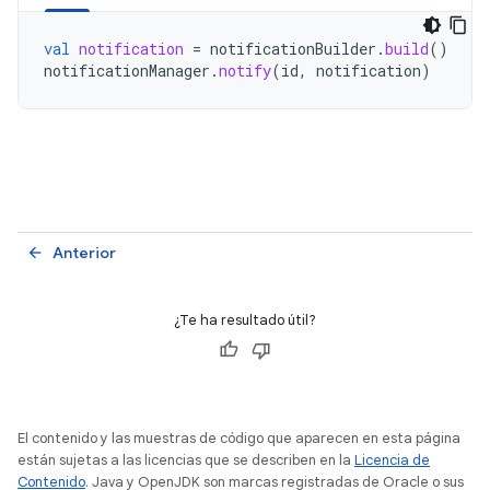
val
notification
=
notificationBuilder
.
build
()
notificationManager
.
notify
(
id
,
notification
)
Anterior
arrow_back
¿Te ha resultado útil?
El contenido y las muestras de código que aparecen en esta página
están sujetas a las licencias que se describen en la
Licencia de
Contenido
. Java y OpenJDK son marcas registradas de Oracle o sus