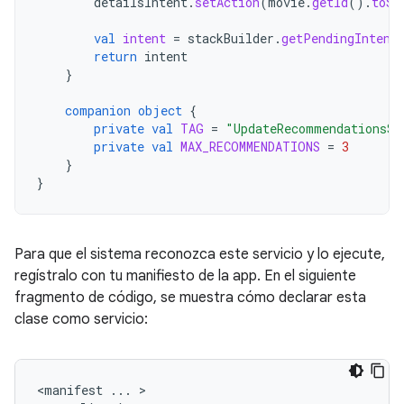
detailsIntent
.
setAction
(
movie
.
getId
().
toSt
val
intent
=
stackBuilder
.
getPendingIntent
return
intent
}
companion
object
{
private
val
TAG
=
"UpdateRecommendationsSe
private
val
MAX_RECOMMENDATIONS
=
3
}
}
Para que el sistema reconozca este servicio y lo ejecute,
regístralo con tu manifiesto de la app. En el siguiente
fragmento de código, se muestra cómo declarar esta
clase como servicio:
<manifest
...