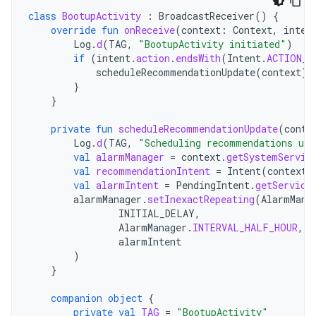
class
BootupActivity
:
BroadcastReceiver
()
{
override
fun
onReceive
(
context
:
Context
,
inten
Log
.
d
(
TAG
,
"BootupActivity initiated"
)
if
(
intent
.
action
.
endsWith
(
Intent
.
ACTION_B
scheduleRecommendationUpdate
(
context
)
}
}
private
fun
scheduleRecommendationUpdate
(
conte
Log
.
d
(
TAG
,
"Scheduling recommendations upd
val
alarmManager
=
context
.
getSystemServic
val
recommendationIntent
=
Intent
(
context
,
val
alarmIntent
=
PendingIntent
.
getService
alarmManager
.
setInexactRepeating
(
AlarmMana
INITIAL_DELAY
,
AlarmManager
.
INTERVAL_HALF_HOUR
,
alarmIntent
)
}
companion
object
{
private
val
TAG
=
"BootupActivity"