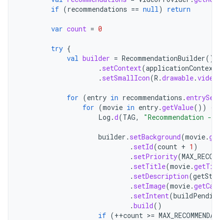
if
(
recommendations
==
null
)
return
var
count
=
0
try
{
val
builder
=
RecommendationBuilder
()
.
setContext
(
applicationContext
.
setSmallIcon
(
R
.
drawable
.
video
for
(
entry
in
recommendations
.
entrySet
for
(
movie
in
entry
.
getValue
())
{
Log
.
d
(
TAG
,
"Recommendation - "
builder
.
setBackground
(
movie
.
ge
.
setId
(
count
+
1
)
.
setPriority
(
MAX_RECOM
.
setTitle
(
movie
.
getTit
.
setDescription
(
getStr
.
setImage
(
movie
.
getCar
.
setIntent
(
buildPendin
.
build
()
if
(
++
count
>=
MAX_RECOMMENDAT