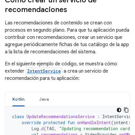
Cómo crear un servicio de
recomendaciones
Las recomendaciones de contenido se crean con
procesos en segundo plano. Para que tu aplicación pueda
contribuir con recomendaciones, crear un servicio que
agregue periódicamente fichas de tus catálogo de la app
a la lista de recomendaciones del sistema.
En el siguiente ejemplo de código, se muestra cómo
extender
IntentService
a crea un servicio de
recomendación para tu aplicación:
Kotlin
Java
class
UpdateRecommendationsService
:
IntentService
override
protected
fun
onHandleIntent
(
intent
:
Log
.
d
(
TAG
,
"Updating recommendation cards"
val
recommendations
=
VideoProvider
.
getMov