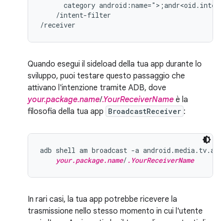
category
android:name=">;andr<oid.inten
/intent-filter

/receiver
Quando esegui il sideload della tua app durante lo
sviluppo, puoi testare questo passaggio che
attivano l'intenzione tramite ADB, dove
your.package.name
/
.YourReceiverName
è la
filosofia della tua app
BroadcastReceiver
:
adb shell am broadcast -a android.media.tv.ac
your.package.name
/
.YourReceiverName
In rari casi, la tua app potrebbe ricevere la
trasmissione nello stesso momento in cui l'utente