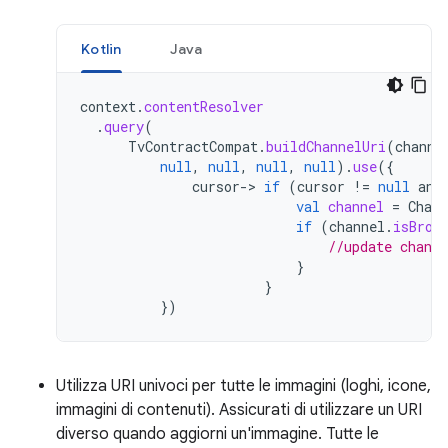
Kotlin
Java
context
.
contentResolver
.
query
(
TvContractCompat
.
buildChannelUri
(
channe
null
,
null
,
null
,
null
).
use
({
cursor
->
if
(
cursor
!=
null
and
val
channel
=
Chann
if
(
channel
.
isBrow
//update chann
}
}
})
Utilizza URI univoci per tutte le immagini (loghi, icone,
immagini di contenuti). Assicurati di utilizzare un URI
diverso quando aggiorni un'immagine. Tutte le