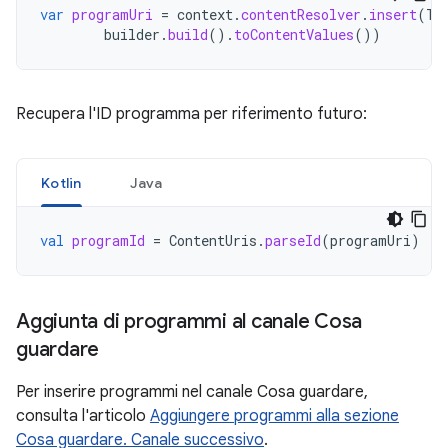
var
programUri
=
context
.
contentResolver
.
insert
(
Tv
builder
.
build
().
toContentValues
())
Recupera l'ID programma per riferimento futuro:
Kotlin
Java
val
programId
=
ContentUris
.
parseId
(
programUri
)
Aggiunta di programmi al canale Cosa
guardare
Per inserire programmi nel canale Cosa guardare,
consulta l'articolo
Aggiungere programmi alla sezione
Cosa guardare. Canale successivo
.