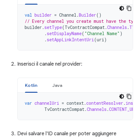
val
builder
=
Channel
.
Builder
()
// Every channel you create must have the typ
builder
.
setType
(
TvContractCompat
.
Channels
.
TYP
.
setDisplayName
(
"Channel Name"
)
.
setAppLinkIntentUri
(
uri
)
Inserisci il canale nel provider:
Kotlin
Java
var
channelUri
=
context
.
contentResolver
.
inser
TvContractCompat
.
Channels
.
CONTENT_URI
Devi salvare l'ID canale per poter aggiungere