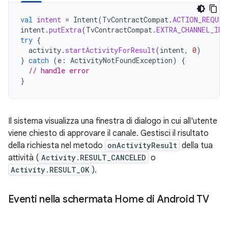
val
intent
=
Intent
(
TvContractCompat
.
ACTION_REQUES
intent
.
putExtra
(
TvContractCompat
.
EXTRA_CHANNEL_ID
,
try
{
activity
.
startActivityForResult
(
intent
,
0
)
}
catch
(
e
:
ActivityNotFoundException
)
{
// handle error
}
Il sistema visualizza una finestra di dialogo in cui all'utente
viene chiesto di approvare il canale. Gestisci il risultato
della richiesta nel metodo
onActivityResult
della tua
attività (
Activity.RESULT_CANCELED
o
Activity.RESULT_OK
).
Eventi nella schermata Home di Android TV