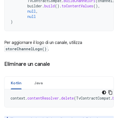
TvContractCompat
.
buildChannelUri
(
channelId
builder
.
build
().
toContentValues
(),
null
,
null
)
Per aggiornare il logo di un canale, utilizza
storeChannelLogo()
.
Eliminare un canale
Kotlin
Java
context
.
contentResolver
.
delete
(
TvContractCompat
.
bu