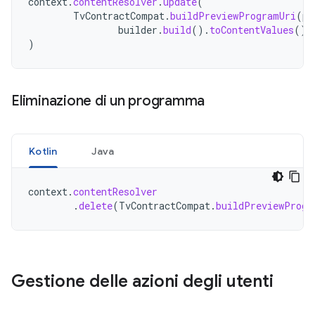
context
.
contentResolver
.
update
(
TvContractCompat
.
buildPreviewProgramUri
(
pr
builder
.
build
().
toContentValues
(),
)
Eliminazione di un programma
Kotlin
Java
context
.
contentResolver
.
delete
(
TvContractCompat
.
buildPreviewProgr
Gestione delle azioni degli utenti