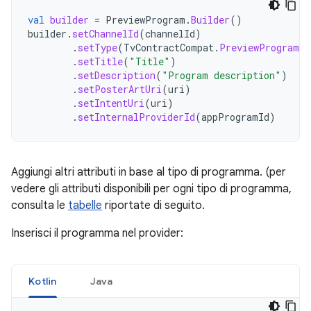
val
builder
=
PreviewProgram
.
Builder
()
builder
.
setChannelId
(
channelId
)
.
setType
(
TvContractCompat
.
PreviewPrograms
.
.
setTitle
(
"Title"
)
.
setDescription
(
"Program description"
)
.
setPosterArtUri
(
uri
)
.
setIntentUri
(
uri
)
.
setInternalProviderId
(
appProgramId
)
Aggiungi altri attributi in base al tipo di programma. (per
vedere gli attributi disponibili per ogni tipo di programma,
consulta le
tabelle
riportate di seguito.
Inserisci il programma nel provider:
Kotlin
Java