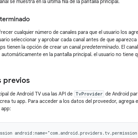
nal se muestra en la última fila de la pantalla principal.
eterminado
ecer cualquier número de canales para que el usuario los agreg
suario seleccionar y aprobar cada canal antes de que aparezca en
ps tienen la opción de crear un canal
predeterminado
. El can
utomáticamente en la pantalla principal. el usuario no tiene qu
s previos
cipal de Android TV usa las API de
TvProvider
de Android para
rea tu app. Para acceder a los datos del proveedor, agrega el
 app:
ssion
android:name="com.android.providers.tv.permission