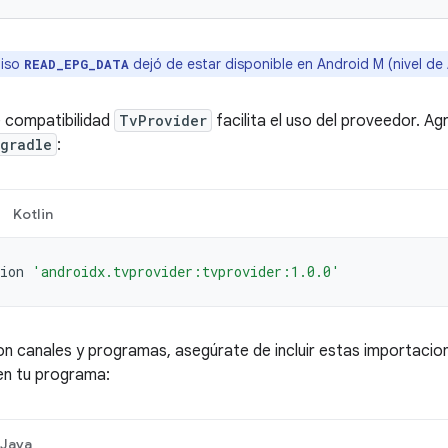
miso
dejó de estar disponible en Android M (nivel de 
READ_EPG_DATA
e compatibilidad
TvProvider
facilita el uso del proveedor. Ag
.gradle
:
Kotlin
ion
'androidx.tvprovider:tvprovider:1.0.0'
on canales y programas, asegúrate de incluir estas importacion
en tu programa:
Java