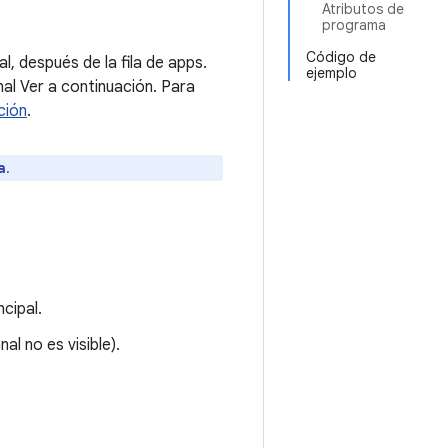
Atributos de
programa
Código de
al, después de la fila de apps.
ejemplo
al Ver a continuación. Para
ción
.
a
.
ncipal.
l no es visible).