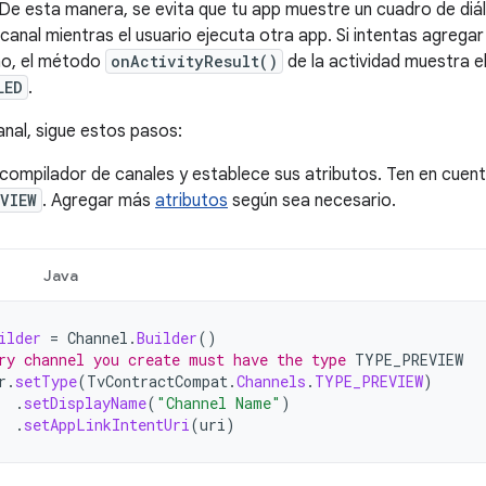
De esta manera, se evita que tu app muestre un cuadro de diál
canal mientras el usuario ejecuta otra app. Si intentas agregar
no, el método
onActivityResult()
de la actividad muestra e
LED
.
anal, sigue estos pasos:
compilador de canales y establece sus atributos. Ten en cuent
VIEW
. Agregar más
atributos
según sea necesario.
Java
ilder
=
Channel
.
Builder
()
ry channel you create must have the type 
TYPE_PREVIEW
r
.
setType
(
TvContractCompat
.
Channels
.
TYPE_PREVIEW
)
.
setDisplayName
(
"Channel Name"
)
.
setAppLinkIntentUri
(
uri
)