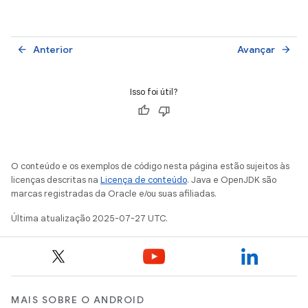
Anterior
Avançar
arrow_back
arrow_forward
Isso foi útil?
O conteúdo e os exemplos de código nesta página estão sujeitos às
licenças descritas na
Licença de conteúdo
. Java e OpenJDK são
marcas registradas da Oracle e/ou suas afiliadas.
Última atualização 2025-07-27 UTC.
MAIS SOBRE O ANDROID