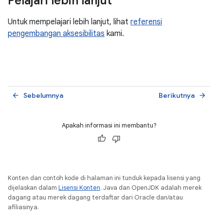
Pelajari lebih lanjut
Untuk mempelajari lebih lanjut, lihat
referensi
pengembangan aksesibilitas
kami.
Sebelumnya
Berikutnya
arrow_back
arrow_forward
Apakah informasi ini membantu?
Konten dan contoh kode di halaman ini tunduk kepada lisensi yang
dijelaskan dalam
Lisensi Konten
. Java dan OpenJDK adalah merek
dagang atau merek dagang terdaftar dari Oracle dan/atau
afiliasinya.