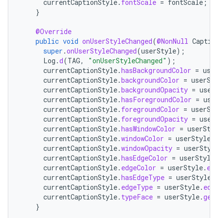
currentCaptionStyle
.
fontScale
=
fontScale
;
}
@Override
public
void
onUserStyleChanged
(
@NonNull
Captio
super
.
onUserStyleChanged
(
userStyle
);
Log
.
d
(
TAG
,
"onUserStyleChanged"
);
currentCaptionStyle
.
hasBackgroundColor
=
use
currentCaptionStyle
.
backgroundColor
=
userSt
currentCaptionStyle
.
backgroundOpacity
=
user
currentCaptionStyle
.
hasForegroundColor
=
use
currentCaptionStyle
.
foregroundColor
=
userSt
currentCaptionStyle
.
foregroundOpacity
=
user
currentCaptionStyle
.
hasWindowColor
=
userSty
currentCaptionStyle
.
windowColor
=
userStyle
.
currentCaptionStyle
.
windowOpacity
=
userStyl
currentCaptionStyle
.
hasEdgeColor
=
userStyle
currentCaptionStyle
.
edgeColor
=
userStyle
.
ed
currentCaptionStyle
.
hasEdgeType
=
userStyle
.
currentCaptionStyle
.
edgeType
=
userStyle
.
edg
currentCaptionStyle
.
typeFace
=
userStyle
.
get
}