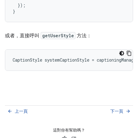
});
}
或者，直接呼叫
getUserStyle
方法：
CaptionStyle
systemCaptionStyle
=
captioningManage
上一頁
下一頁
arrow_back
arrow_forward
這對你有幫助嗎？