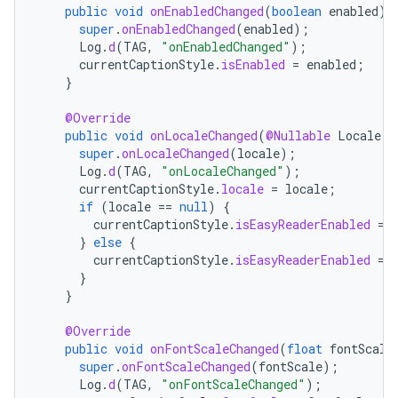
public
void
onEnabledChanged
(
boolean
enabled
)
super
.
onEnabledChanged
(
enabled
);
Log
.
d
(
TAG
,
"onEnabledChanged"
);
currentCaptionStyle
.
isEnabled
=
enabled
;
}
@Override
public
void
onLocaleChanged
(
@Nullable
Locale
l
super
.
onLocaleChanged
(
locale
);
Log
.
d
(
TAG
,
"onLocaleChanged"
);
currentCaptionStyle
.
locale
=
locale
;
if
(
locale
==
null
)
{
currentCaptionStyle
.
isEasyReaderEnabled
=
}
else
{
currentCaptionStyle
.
isEasyReaderEnabled
=
}
}
@Override
public
void
onFontScaleChanged
(
float
fontScale
super
.
onFontScaleChanged
(
fontScale
);
Log
.
d
(
TAG
,
"onFontScaleChanged"
);