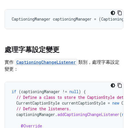
CaptioningManager
captioningManager
=
(
CaptioningM
處理字幕設定變更
實作
CaptioningChangeListener
類別，處理字幕設定
變更：
if
(
captioningManager
!=
null
)
{
// Define a class to store the CaptionStyle deta
CurrentCaptionStyle
currentCaptionStyle
=
new
Cu
// Define the listeners.
captioningManager
.
addCaptioningChangeListener
(
ne
@Override