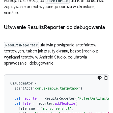
Funkcja rozszerzająca
saveToFile
dla Bitmap ułatwia
zapisywanie przechwyconego obrazu w określonej
ścieżce.
Używanie Results
Reporter do debugowania
ResultsReporter
ułatwia powiązanie artefaktów
testowych, takich jak zrzuty ekranu, bezpośrednio z
wynikami testów w Android Studio, co ułatwia
sprawdzanie i debugowanie.
uiAutomator
{
startApp
(
"com.example.targetapp"
)
val
reporter
=
ResultsReporter
(
"MyTestArtifacts"
val
file
=
reporter
.
addNewFile
(
filename
=
"my_screenshot"
,