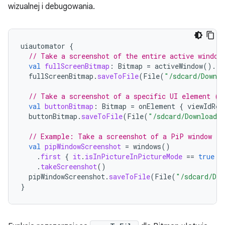
wizualnej i debugowania.
uiautomator
{
// Take a screenshot of the entire active window
val
fullScreenBitmap
:
Bitmap
=
activeWindow
().
ta
fullScreenBitmap
.
saveToFile
(
File
(
"/sdcard/Downlo
// Take a screenshot of a specific UI element (e
val
buttonBitmap
:
Bitmap
=
onElement
{
viewIdRes
buttonBitmap
.
saveToFile
(
File
(
"/sdcard/Download/
// Example: Take a screenshot of a PiP window
val
pipWindowScreenshot
=
windows
()
.
first
{
it
.
isInPictureInPictureMode
==
true
}
.
takeScreenshot
()
pipWindowScreenshot
.
saveToFile
(
File
(
"/sdcard/Dow
}