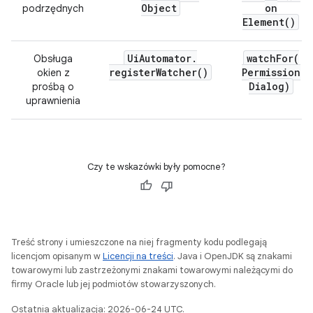
Object
on
podrzędnych
Element(
)
Ui
Automator
.
watchFor(
Obsługa
register
Watcher(
)
Permission
okien z
Dialog)
prośbą o
uprawnienia
Czy te wskazówki były pomocne?
Treść strony i umieszczone na niej fragmenty kodu podlegają
licencjom opisanym w
Licencji na treści
. Java i OpenJDK są znakami
towarowymi lub zastrzeżonymi znakami towarowymi należącymi do
firmy Oracle lub jej podmiotów stowarzyszonych.
Ostatnia aktualizacja: 2026-06-24 UTC.