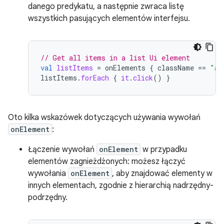
danego predykatu, a następnie zwraca listę
wszystkich pasujących elementów interfejsu.
// Get all items in a list Ui element
val
listItems
=
onElements
{
className
==
"an
listItems
.
forEach
{
it
.
click
()
}
Oto kilka wskazówek dotyczących używania wywołań
onElement
:
Łączenie wywołań
onElement
w przypadku
elementów zagnieżdżonych: możesz łączyć
wywołania
onElement
, aby znajdować elementy w
innych elementach, zgodnie z hierarchią nadrzędny-
podrzędny.