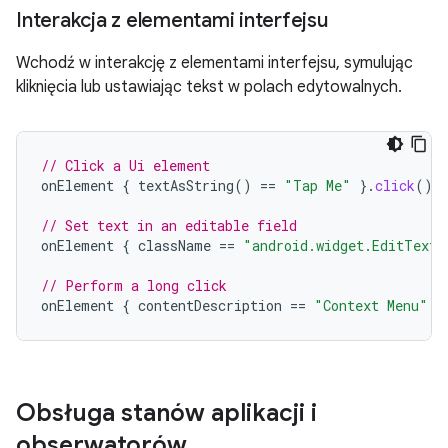
Interakcja z elementami interfejsu
Wchodź w interakcję z elementami interfejsu, symulując
kliknięcia lub ustawiając tekst w polach edytowalnych.
// Click a Ui element
onElement
{
textAsString
()
==
"Tap Me"
}.
click
()
// Set text in an editable field
onElement
{
className
==
"android.widget.EditText"
// Perform a long click
onElement
{
contentDescription
==
"Context Menu"
}
Obsługa stanów aplikacji i
obserwatorów