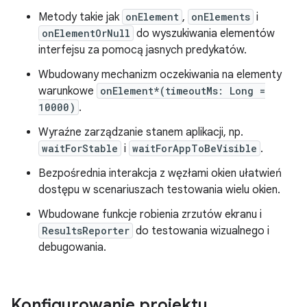
Metody takie jak
onElement
,
onElements
i
onElementOrNull
do wyszukiwania elementów
interfejsu za pomocą jasnych predykatów.
Wbudowany mechanizm oczekiwania na elementy
warunkowe
onElement*(timeoutMs: Long =
10000)
.
Wyraźne zarządzanie stanem aplikacji, np.
waitForStable
i
waitForAppToBeVisible
.
Bezpośrednia interakcja z węzłami okien ułatwień
dostępu w scenariuszach testowania wielu okien.
Wbudowane funkcje robienia zrzutów ekranu i
ResultsReporter
do testowania wizualnego i
debugowania.
Konfigurowanie projektu