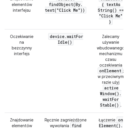
findObject(
By
.
{
text
As
elementów
text(
"Click Me"))
String(
) ==
interfejsu
"Click Me"
}
device
.
wait
For
Oczekiwanie
Zalecamy
Idle(
)
na
używanie
bezczynny
wbudowanego
interfejs
mechanizmu
czasu
oczekiwania
on
Element
;
w przeciwnym
razie użyj
active
Window(
)
.
wait
For
Stable(
)
.
on
Znajdowanie
Ręcznie zagnieżdżone
Łączenie
find
Element(
)
.
elementów
wywołania