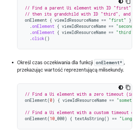
// Find a parent Ui element with ID "first", 
// then its grandchild with ID "third", and c
onElement
{
viewIdResourceName
==
"first"
}
.
onElement
{
viewIdResourceName
==
"second"
.
onElement
{
viewIdResourceName
==
"third"
.
click
()
Określ czas oczekiwania dla funkcji
onElement*
,
przekazując wartość reprezentującą milisekundy.
// Find a Ui element with a zero timeout (ins
onElement
(
0
)
{
viewIdResourceName
==
"somethi
// Find a Ui element with a custom timeout of
onElement
(
10
_000
)
{
textAsString
()
==
"Long l