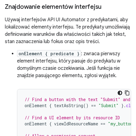
Znajdowanie elementów interfejsu
Używaj interfejsów API UI Automator z predykatami, aby
lokalizować elementy interfejsu. Te predykaty umożliwiają
definiowanie warunków dla właściwości takich jak tekst,
stan zaznaczenia lub fokus oraz opis treści.
onElement { predicate }
: zwraca pierwszy
element interfejsu, który pasuje do predykatu w
domyślnym czasie oczekiwania. Jeśli funkcja nie
znajdzie pasującego elementu, zgłosi wyjątek.
// Find a button with the text "Submit" and c
onElement
{
textAsString
()
==
"Submit"
}.
clic
// Find a UI element by its resource ID
onElement
{
viewIdResourceName
==
"my_button_
// Allow a permission request