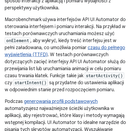
sposób interakcji z aplikacją i pomiaru wydajności z
perspektywy użytkownika.
Macrobenchmark używa interfejsów API UI Automator do
sterowania interfejsem i pomiaru interakcji. Na przykład w
testach porównawczych uruchamiania możesz użyć
onElement
, aby wykryć, kiedy treść interfejsu jest w
pełni załadowana, co umożliwia pomiar
czasu do pełnego
wyświetlenia (TTFD)
. W testach porównawczych
dotyczących zacięć interfejsy API UI Automator służą do
przewijania list lub uruchamiania animacji w celu pomiaru
czasu trwania klatek. Funkcje takie jak
startActivity()
czy
startIntent()
są przydatne do ustawienia aplikacji
w odpowiednim stanie przed rozpoczęciem pomiaru.
Podczas
generowania profili podstawowych
automatyzujesz najważniejsze ścieżki użytkownika w
aplikacji, aby rejestrować, które klasy i metody wymagają
wstępnej kompilacji. UI Automator to idealne narzędzie do
pisania tych skryptów automatyzacji. Wyszukiwanie