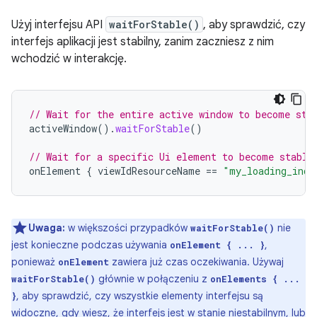
Użyj interfejsu API
waitForStable()
, aby sprawdzić, czy
interfejs aplikacji jest stabilny, zanim zaczniesz z nim
wchodzić w interakcję.
// Wait for the entire active window to become sta
activeWindow
().
waitForStable
()
// Wait for a specific Ui element to become stable
onElement
{
viewIdResourceName
==
"my_loading_indi
Uwaga:
w większości przypadków
nie
waitForStable()
jest konieczne podczas używania
,
onElement { ... }
ponieważ
zawiera już czas oczekiwania. Używaj
onElement
głównie w połączeniu z
waitForStable()
onElements { ...
, aby sprawdzić, czy wszystkie elementy interfejsu są
}
widoczne, gdy wiesz, że interfejs jest w stanie niestabilnym, lub