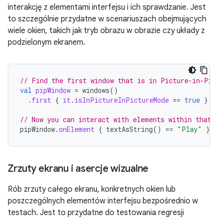
interakcję z elementami interfejsu i ich sprawdzanie. Jest
to szczególnie przydatne w scenariuszach obejmujących
wiele okien, takich jak tryb obrazu w obrazie czy układy z
podzielonym ekranem.
// Find the first window that is in Picture-in-Pic
val
pipWindow
=
windows
()
.
first
{
it
.
isInPictureInPictureMode
==
true
}
// Now you can interact with elements within that 
pipWindow
.
onElement
{
textAsString
()
==
"Play"
}.
c
Zrzuty ekranu i asercje wizualne
Rób zrzuty całego ekranu, konkretnych okien lub
poszczególnych elementów interfejsu bezpośrednio w
testach. Jest to przydatne do testowania regresji