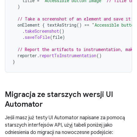
title
=
"Accessible button image"
// Title tha
)
// Take a screenshot of an element and save it u
onElement
{
textAsString
()
==
"Accessible button
.
takeScreenshot
()
.
saveToFile
(
file
)
// Report the artifacts to instrumentation, maki
reporter
.
reportToInstrumentation
()
}
Migracja ze starszych wersji UI
Automator
Jeśli masz już testy UI Automator napisane za pomocą
starszych interfejsów API, użyj tabeli poniżej jako
odniesienia do migracji na nowoczesne podejście: