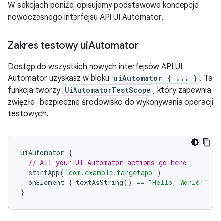
W sekcjach poniżej opisujemy podstawowe koncepcje
nowoczesnego interfejsu API UI Automator.
Zakres testowy ui
Automator
Dostęp do wszystkich nowych interfejsów API UI
Automator uzyskasz w bloku
uiAutomator { ... }
. Ta
funkcja tworzy
UiAutomatorTestScope
, który zapewnia
zwięzłe i bezpieczne środowisko do wykonywania operacji
testowych.
uiAutomator
{
// All your UI Automator actions go here
startApp
(
"com.example.targetapp"
)
onElement
{
textAsString
()
==
"Hello, World!"
}.
}