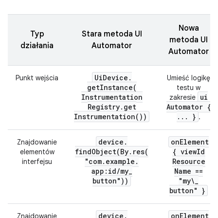
Nowa
Typ
Stara metoda UI
metoda UI
działania
Automator
Automator
Ui
Device
.
Punkt wejścia
Umieść logikę
getInstance(
testu w
Instrumentation
ui
zakresie
Registry
.
get
Automator {
Instrumentation(
))
.
.
.
}
.
device
.
on
Element
Znajdowanie
findObject(
By
.
res(
{ view
Id
elementów
"com
.
example
.
Resource
interfejsu
app:id
/
my
_
Name ==
button"))
"my\
_
button" }
device
.
on
Element
Znajdowanie