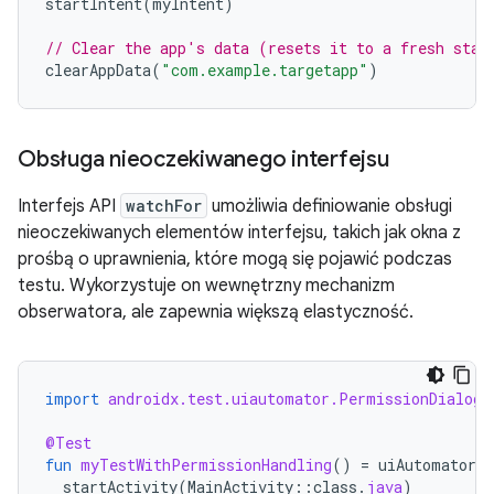
startIntent
(
myIntent
)
// Clear the app's data (resets it to a fresh stat
clearAppData
(
"com.example.targetapp"
)
Obsługa nieoczekiwanego interfejsu
Interfejs API
watchFor
umożliwia definiowanie obsługi
nieoczekiwanych elementów interfejsu, takich jak okna z
prośbą o uprawnienia, które mogą się pojawić podczas
testu. Wykorzystuje on wewnętrzny mechanizm
obserwatora, ale zapewnia większą elastyczność.
import
androidx.test.uiautomator.PermissionDialog
@Test
fun
myTestWithPermissionHandling
()
=
uiAutomator
{
startActivity
(
MainActivity
::
class
.
java
)