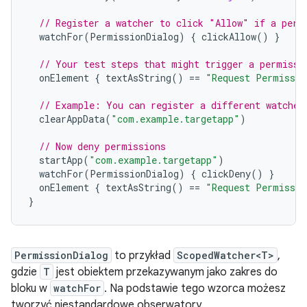
// Register a watcher to click "Allow" if a perm
watchFor
(
PermissionDialog
)
{
clickAllow
()
}
// Your test steps that might trigger a permissi
onElement
{
textAsString
()
==
"Request Permissio
// Example: You can register a different watcher
clearAppData
(
"com.example.targetapp"
)
// Now deny permissions
startApp
(
"com.example.targetapp"
)
watchFor
(
PermissionDialog
)
{
clickDeny
()
}
onElement
{
textAsString
()
==
"Request Permissio
}
PermissionDialog
to przykład
ScopedWatcher<T>
,
gdzie
T
jest obiektem przekazywanym jako zakres do
bloku w
watchFor
. Na podstawie tego wzorca możesz
tworzyć niestandardowe obserwatory.