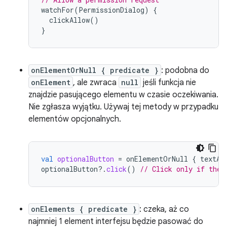
watchFor
(
PermissionDialog
)
{
clickAllow
()
}
onElementOrNull { predicate }
: podobna do
onElement
, ale zwraca
null
jeśli funkcja nie
znajdzie pasującego elementu w czasie oczekiwania.
Nie zgłasza wyjątku. Używaj tej metody w przypadku
elementów opcjonalnych.
val
optionalButton
=
onElementOrNull
{
textAs
optionalButton
?.
click
()
// Click only if the 
onElements { predicate }
: czeka, aż co
najmniej 1 element interfejsu będzie pasować do