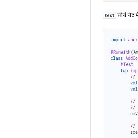
test
सोर्स सेट 
import
andr
@RunWith
(
A
class
AddCo
@Test
fun
inp
// 
val
val
// 
// 
onV
// 
sce