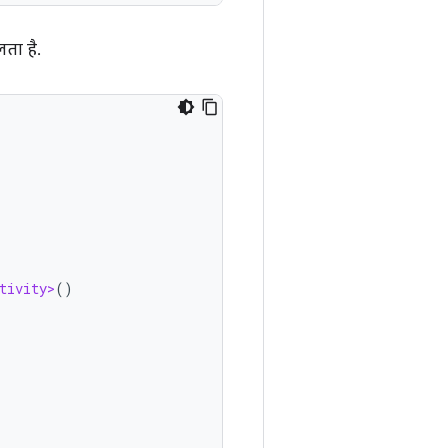
लता है.
tivity>
()