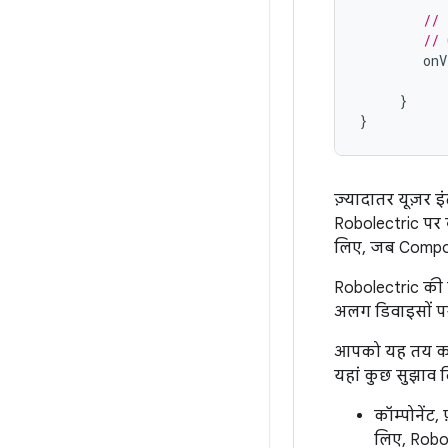
// 
// 
onV
}
}
ज़्यादातर यूज़र इ
Robolectric पर व
लिए, जब Compose
Robolectric की म
अलग डिवाइसों पर 
आपको यह तय करना
यहां कुछ सुझाव दि
कॉम्पोनेंट
लिए, Robol