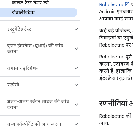
लोकल टेस्ट तैयार करें
Robolectric
ए
Android एनवायरम
रोबोलेक्टिक
आपको कोई समस्या
इंस्ट्रुमेंटेड टेस्ट
कई बड़े प्रोजेक्
डिवाइसों या एमुल
Robolectric पर का
यूज़र इंटरफ़ेस (यूआई) की जांच
करना
Robolectric पूर
करता. उदाहरण के
लगातार इंटिग्रेशन
करते हैं. हालांक
इंटरफ़ेस (यूआई) 
एस्प्रेसो
अलग-अलग स्क्रीन साइज़ की जांच
रणनीतियां 
करना
Robolectric की 
जांच.
अन्य कॉम्पोनेंट की जांच करना