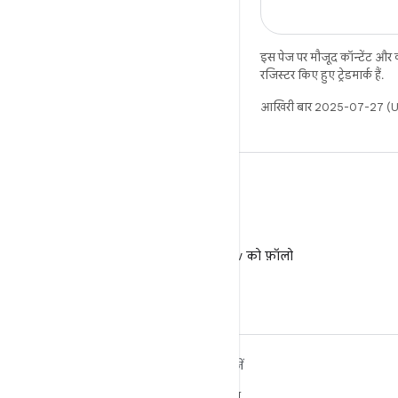
इस पेज पर मौजूद कॉन्टेंट और
रजिस्टर किए हुए ट्रेडमार्क हैं.
आखिरी बार 2025-07-27 (UT
X
X पर @AndroidDev को फ़ॉलो
करें
ANDROID के बारे में ज़्यादा
खोजें
जानें
गेमिंग