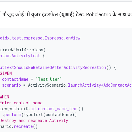
में मौजूद कोई भी यूज़र इंटरफ़ेस (यूआई) टेस्ट, Robolectric के साथ च
oidx.test.espresso.Espresso.onView
ndroidJUnit4
::
class
)
ntactActivityTest
{
utTextShouldBeRetainedAfterActivityRecreation
()
{
GIVEN
contactName
=
"Test User"
scenario
=
ActivityScenario
.
launchActivity<AddContactAc
WHEN
Enter contact name
iew
(
withId
(
R
.
id
.
contact_name_text
))
.
perform
(
typeText
(
contactName
))
Destroy and recreate Activity
nario
.
recreate
()