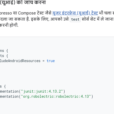
स (यूआई) की जांच करना
presso या Compose टेस्ट जैसे
यूज़र इंटरफ़ेस (यूआई) टेस्ट
भी चला 
ं बदला जा सकता है. इसके लिए, आपको उसे
test
सोर्स सेट में ले ज
 करनी होगी.
ns
{
ts
{
ludeAndroidResources
=
true
s
{
mentation
(
"junit:junit:4.13.2"
)
mentation
(
"org.robolectric:robolectric:4.13"
)