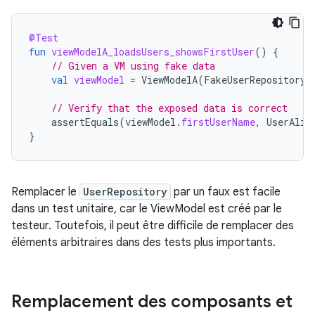
@Test
fun
viewModelA_loadsUsers_showsFirstUser
()
{
// Given a VM using fake data
val
viewModel
=
ViewModelA
(
FakeUserRepository
)
// Verify that the exposed data is correct
assertEquals
(
viewModel
.
firstUserName
,
UserAlic
}
Remplacer le
UserRepository
par un faux est facile
dans un test unitaire, car le ViewModel est créé par le
testeur. Toutefois, il peut être difficile de remplacer des
éléments arbitraires dans des tests plus importants.
Remplacement des composants et