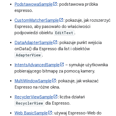
PodstawowaSample
: podstawowa próbka
espresso.
CustomMatcherSample
: pokazuje, jak rozszerzyć
Espresso, aby pasowało do właściwości
podpowiedzi obiektu
EditText
.
DataAdapterSample
: pokazuje punkt wejścia
onData() dla Espresso dla list i obiektów
AdapterView
.
IntentsAdvancedSample
– symuluje użytkownika
pobierającego bitmapę za pomocą kamery.
MultiWindowSample
: pokazuje, jak wskazać
Espresso na różne okna.
RecyclerViewSample
: liczba działań
RecyclerView
dla Espresso.
Web BasicSample
: używaj Espresso-Web do