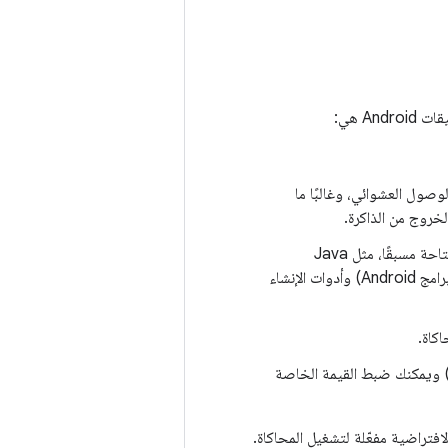
An هي:
وصول العشوائي، وغالبًا ما
: توفر أنظمة CI عادةً صورًا تحتوي على مجموعة كبيرة من الأدوات المتاحة مسبقًا، مثل Java
Development Kit (JDK) وAndroid Software Development Kit (حزمة تطوير البرامج Android) وأدوات الإنشاء
 ويمكنك ضبط القيمة الخاصة
لافتراضية مفعّلة لتشغيل المحاكاة.