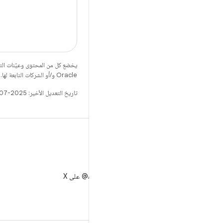
يخضع كل من المحتوى وعيّنات الت
Oracle و/أو الشركات التابعة لها.
تاريخ التعديل الأخير: 2025-07-27 (حسب التوقيت العالمي المتفَّق عليه)
X
متابعة AndroidDev@ على X