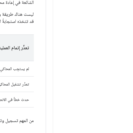
الشائعة في إعادة مح
ليست هناك طريقة وا
قد تتخذه استجابةً ل
تعذَّر إتمام العملية
لم يستجِب المحاكي لث
تعذّر تشغيل المحاك
حدث خطأ في الاتصال
من المهم تسجيل وتتبع أجزاء