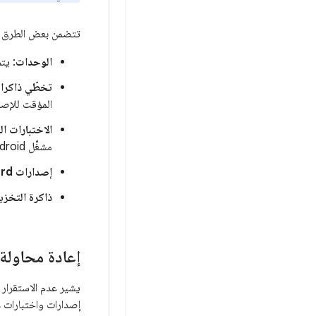
تتضمن بعض الطرق ل
الوحدات
: يت
تخطّي ذاكرا
المؤقت للإصدا
الاختبارات ا
مشغِّل Android وأجهزة Gradle المُدارة وFirebase Test Lab.
إصدارات Shaard
ذاكرة التخزي
إعادة محاولة 
يشير عدم الاستقرار إ
إصدارات واختبارات غ