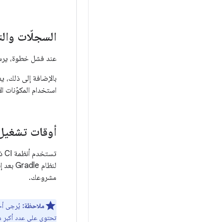
السجلّات والت
عند فشل خطوة، يرسل إليك نظام CI إشعارًا ولا يسمح لك عادةً بدمج التغيير. يمك
استخدام المكوّنات ال
أوقات تشغيل ذ
تس
لنظام Gradle بعد إنشاء ناجح واستعادتها قبل إنشاء جديد. يعتمد هذا على ميزة
مشروعك.
ملاحظة:
يُرجى أخذ
تحتوي على عدد أكبر من