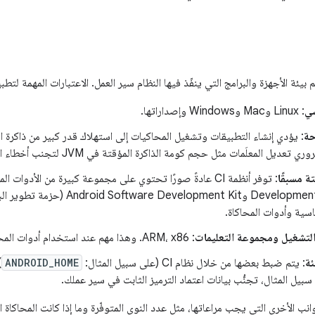
ئة الأجهزة والبرامج التي ينفّذ فيها النظام سير العمل. الاعتبارات المهمة لتطبيقات droid
سي
: Linux وMac وWindows وإصداراتها.
حة
: يؤدي إنشاء التطبيقات وتشغيل المحاكيات إلى استهلاك قدر كبير من ذاكرة ال
ديل المعلَمات مثل حجم كومة الذاكرة المؤقتة في JVM لتجنب أخطاء الخروج من الذاكرة.
تة مسبقًا
اسية وأدوات المحاكاة.
التشغيل ومجموعة التعليمات
: ARM، x86. وهذا مهم عند استخدام أدوات المحاكاة.
ئة
: يتم ضبط بعضها من خلال نظام CI (على سبيل المثال:
ANDROID_HOME
)
بيل المثال، تجنُّب بيانات اعتماد الترميز الثابت في سير عملك.
نب الأخرى التي يجب مراعاتها، مثل عدد النوى المتوفّرة وما إذا كانت المحاكاة ا