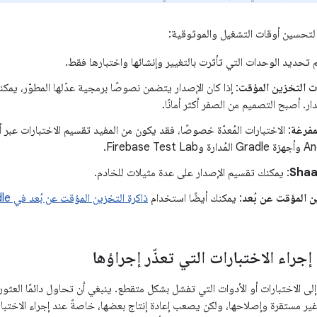
تحسين أوقات التشغيل والموثوقية:
م تحديد الوحدات التي تأثرت بالتغيير وإنشائها واختبارها فقط.
ت التخزين المؤقت
: إذا كان الإصدار يتضمن نصوصًا برمجية عدّلها المطوّر، يم
ر. أصبح التصميم من الصفر أكثر أمانًا.
لمفرغة
: الاختبارات المُعدّة خصوصًا، فقد يكون من المفيد تقسيم الاختبارات عبر
: يمكنك تقسيم الإصدار على عدة مثيلات للخادم.
ن المؤقت عن بُعد
: يمكنك أيضًا استخدام
ذاكرة التخزين المؤقت عن بُعد في Gradle
إجراء الاختبارات التي تعذّر إجراؤها
لى الاختبارات أو الأدوات التي تفشل بشكل متقطع. ينبغي أن تحاول دائمًا العثو
ير مستقرة وإصلاحها، ولكن يصعب إعادة إنتاج بعضها، خاصةً عند إجراء الاختبارات