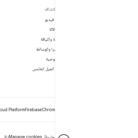
مزيد من المعلومات حول نظام
استكشاف
التشغيل ANDROID
ألعاب فيديو
Android
تعلُم الآلة
Android for Enterprise
الصحة واللياقة
الأمان
الكاميرا والوسائط
المصدر
الخصوصية
الأخبار
شبكة الجيل الخامس
المدوّنة
ملفات بودكاست
oud Platform
Firebase
Chrome
Android
الخصوصية
الترخيص
إرشادات حول العلامة التجارية
Manage cookies
تلقّي 