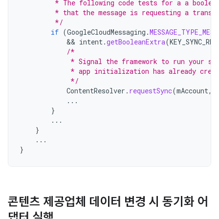
         * The following code tests for a a boolea
         * that the message is requesting a transf
         */
if
(
GoogleCloudMessaging
.
MESSAGE_TYPE_MESS
            && 
intent
.
getBooleanExtra
(
KEY_SYNC_REQ
/*
             * Signal the framework to run your sy
             * app initialization has already crea
             */
ContentResolver
.
requestSync
(
mAccount
,
...
}
...
}
...
}
콘텐츠 제공업체 데이터 변경 시 동기화 어
댑터 실행