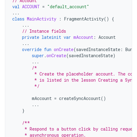
// Account
val
ACCOUNT
=
"default_account"
...
class
MainActivity
:
FragmentActivity
()
{
...
// Instance fields
private
lateinit
var
mAccount
:
Account
...
override
fun
onCreate
(
savedInstanceState
:
Bund
super
.
onCreate
(
savedInstanceState
)
...
/*
         * Create the placeholder account. The cod
         * is listed in the lesson Creating a Sync
         */
mAccount
=
createSyncAccount
()
...
}
/**
     * Respond to a button click by calling reques
     * asynchronous operation.