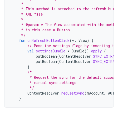
     *
     * This method is attached to the refresh butt
     * XML file
     *
     * @param v The View associated with the metho
     * in this case a Button
     */
fun
onRefreshButtonClick
(
v
:
View
)
{
// Pass the settings flags by inserting th
val
settingsBundle
=
Bundle
().
apply
{
putBoolean
(
ContentResolver
.
SYNC_EXTRAS
putBoolean
(
ContentResolver
.
SYNC_EXTRAS
}
/*
         * Request the sync for the default accoun
         * manual sync settings
         */
ContentResolver
.
requestSync
(
mAccount
,
AUTH
}