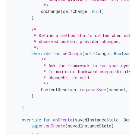
             */
onChange
(
selfChange
,
null
)
}
/*
         * Define a method that's called when data
         * observed content provider changes.
         */
override
fun
onChange
(
selfChange
:
Boolean
,
/*
             * Ask the framework to run your sync 
             * To maintain backward compatibility,
             * changeUri is null.
             */
ContentResolver
.
requestSync
(
account
,
A
}
...
}
...
override
fun
onCreate
(
savedInstanceState
:
Bund
super
.
onCreate
(
savedInstanceState
)
...