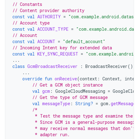
// Constants
// Content provider authority
const
val
AUTHORITY
=
"com.example.android.datasyn
// Account type
const
val
ACCOUNT_TYPE
=
"com.example.android.dat
// Account
const
val
ACCOUNT
=
"default_account"
// Incoming Intent key for extended data
const
val
KEY_SYNC_REQUEST
=
"com.example.android.
...
class
GcmBroadcastReceiver
:
BroadcastReceiver
()
{
...
override
fun
onReceive
(
context
:
Context
,
inten
// Get a GCM object instance
val
gcm
:
GoogleCloudMessaging
=
GoogleClou
// Get the type of GCM message
val
messageType
:
String?
=
gcm
.
getMessageT
/*
         * Test the message type and examine the m
         * Since GCM is a general-purpose messagin
         * may receive normal messages that don't 
         * adapter run.