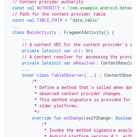
// Content provider authority
const
val
AUTHORITY
=
"com.example.android.datasyn
// Path for the content provider table
const
val
TABLE_PATH
=
"data_table"
...
class
MainActivity
:
FragmentActivity
()
{
...
// A content URI for the content provider's da
private
lateinit
var
uri
:
Uri
// A content resolver for accessing the provide
private
lateinit
var
mResolver
:
ContentResolve
...
inner
class
TableObserver
(...)
:
ContentObserv
/*
         * Define a method that's called when data
         * observed content provider changes.
         * This method signature is provided for c
         * older platforms.
         */
override
fun
onChange
(
selfChange
:
Boolean
)
/*
             * Invoke the method signature availab
             * Android platform version 4.1, with 