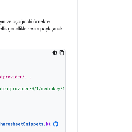
layın ve aşağıdaki örnekte
ellik genellikle resim paylaşmak
ntprovider/...
ntentprovider/0/1/mediakey/1"
)
SharesheetSnippets
.
kt