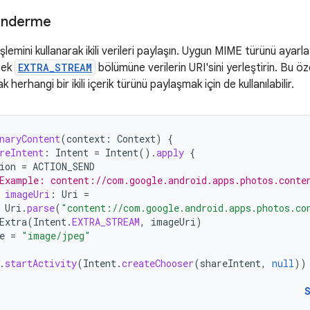
 gönderme
şlemini kullanarak ikili verileri paylaşın. Uygun MIME türünü ayar
, ek
EXTRA_STREAM
bölümüne verilerin URI'sini yerleştirin. Bu öz
cak herhangi bir ikili içerik türünü paylaşmak için de kullanılabilir.
naryContent
(
context
:
Context
)
{
reIntent
:
Intent
=
Intent
().
apply
{
ion
=
ACTION_SEND
Example: content://com.google.android.apps.photos.conte
imageUri
:
Uri
=
Uri
.
parse
(
"content://com.google.android.apps.photos.co
Extra
(
Intent
.
EXTRA_STREAM
,
imageUri
)
e
=
"image/jpeg"
.
startActivity
(
Intent
.
createChooser
(
shareIntent
,
null
))