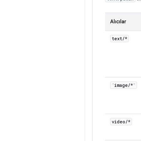
Alıcılar
text
/
*
`image
/
*`
video
/
*