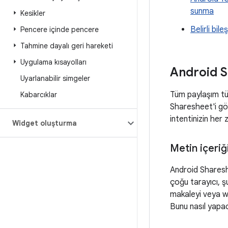
sunma
Kesikler
Belirli bil
Pencere içinde pencere
Tahmine dayalı geri hareketi
Uygulama kısayolları
Android S
Uyarlanabilir simgeler
Tüm paylaşım tür
Kabarcıklar
Sharesheet'i gö
intentinizin he
Widget oluşturma
Metin içeri
Android Shareshe
çoğu tarayıcı, ş
makaleyi veya we
Bunu nasıl yapac