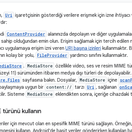
n,
Uri
işaretçisinin gösterdiği verilere erişmek için izne ihtiyacı
dır:
ndi
ContentProvider
alanınızda depolayın ve diğer uygulamalar
 sahip olduğundan emin olun. Erişim sağlamak için tercih edilen
lıcı uygulamaya erişim izni veren
URI başına izinleri
kullanmaktır. B
ın kolay bir yolu,
FileProvider
yardımcı sınıfını kullanmaktır.
ediaStore
.
MediaStore
özellikle video, ses ve resim MIME türl
üzeyi 11) sürümünden itibaren medya dışı türleri de depolayabilir. 
re.Files
sayfasına bakın. Dosyalar,
MediaStore
içine
scan
 paylaşmaya uygun bir
content://
tarzı
Uri
, sağlanan
onSc
etilir. Sisteme
MediaStore
eklendikten sonra, içeriğe cihazdaki t
türünü kullanın
riler için mevcut olan en spesifik MIME türünü sağlayın. Örneğin
mgesini kullanın. Android'de basit veriler gönderirken kullanılan b