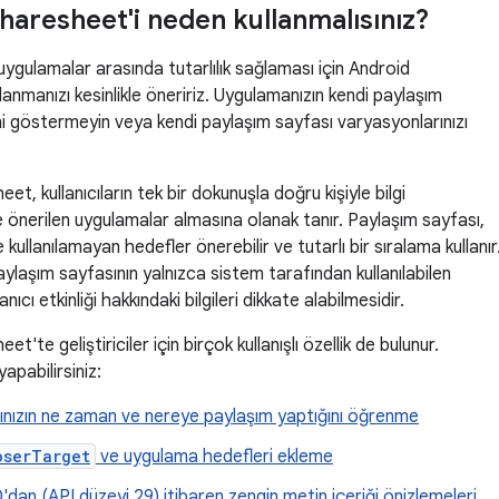
haresheet'i neden kullanmalısınız?
n uygulamalar arasında tutarlılık sağlaması için Android
lanmanızı kesinlikle öneririz. Uygulamanızın kendi paylaşım
ini göstermeyin veya kendi paylaşım sayfası varyasyonlarınızı
t, kullanıcıların tek bir dokunuşla doğru kişiyle bilgi
 önerilen uygulamalar almasına olanak tanır. Paylaşım sayfası,
kullanılamayan hedefler önerebilir ve tutarlı bir sıralama kullanır
ylaşım sayfasının yalnızca sistem tarafından kullanılabilen
nıcı etkinliği hakkındaki bilgileri dikkate alabilmesidir.
t'te geliştiriciler için birçok kullanışlı özellik de bulunur.
yapabilirsiniz:
arınızın ne zaman ve nereye paylaşım yaptığını öğrenme
oserTarget
ve uygulama hedefleri ekleme
'dan (API düzeyi 29) itibaren zengin metin içeriği önizlemeleri