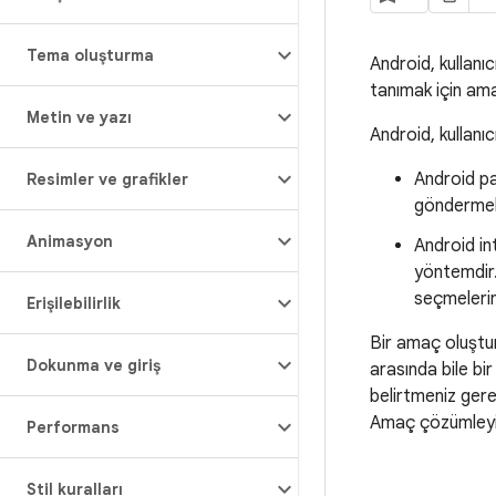
Tema oluşturma
Android, kullanıc
tanımak için amaçl
Metin ve yazı
Android, kullanı
Android pa
Resimler ve grafikler
göndermek 
Animasyon
Android in
yöntemdir. 
seçmelerine
Erişilebilirlik
Bir amaç oluşturd
Dokunma ve giriş
arasında bile bi
belirtmeniz gerek
Amaç çözümleyici
Performans
Stil kuralları