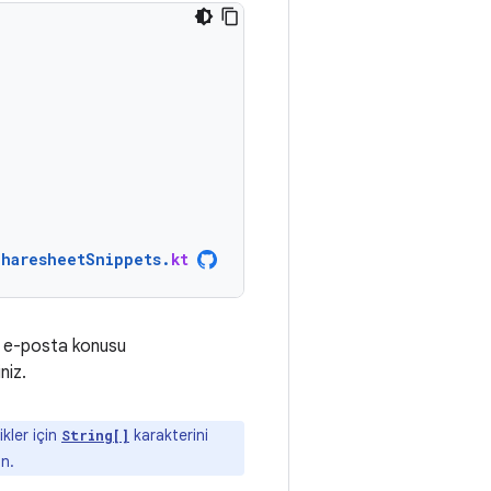
SharesheetSnippets
.
kt
, e-posta konusu
niz.
ikler için
karakterini
String[]
ın.