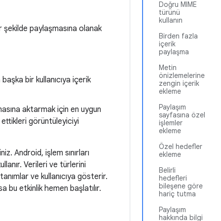
Doğru MIME
türünü
kullanın
 bir şekilde paylaşmasına olanak
Birden fazla
içerik
paylaşma
Metin
önizlemelerine
aşka bir kullanıcıya içerik
zengin içerik
ekleme
Paylaşım
amasına aktarmak için en uygun
sayfasına özel
ttikleri görüntüleyiciyi
işlemler
ekleme
Özel hedefler
iz. Android, işlem sınırları
ekleme
ullanır. Verileri ve türlerini
Belirli
tanımlar ve kullanıcıya gösterir.
hedefleri
bileşene göre
 bu etkinlik hemen başlatılır.
hariç tutma
Paylaşım
hakkında bilgi