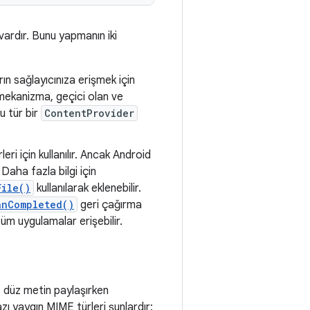
 vardır. Bunu yapmanın iki
ın sağlayıcınıza erişmek için
 mekanizma, geçici olan ve
u tür bir
ContentProvider
eri için kullanılır. Ancak Android
Daha fazla bilgi için
File()
kullanılarak eklenebilir.
anCompleted()
geri çağırma
üm uygulamalar erişebilir.
, düz metin paylaşırken
azı yaygın MIME türleri şunlardır: