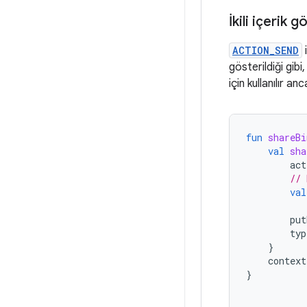
İkili içerik
ACTION_SEND
i
gösterildiği gibi
için kullanılır an
fun
shareBi
val
sha
act
// 
val
put
typ
}
context
}