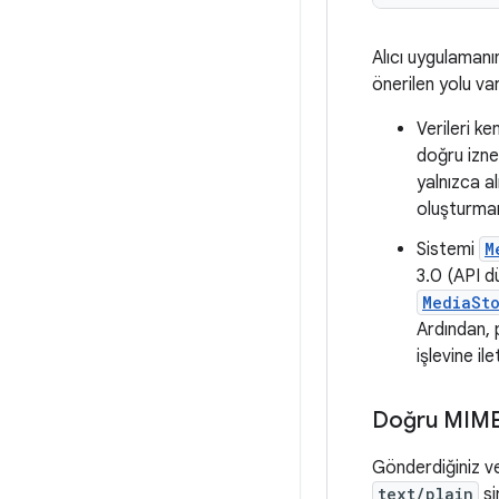
Alıcı uygulamanı
önerilen yolu var
Verileri ke
doğru izne
yalnızca a
oluşturman
Sistemi
M
3.0 (API d
MediaSto
Ardından,
işlevine il
Doğru MIME 
Gönderdiğiniz ve
text/plain
si