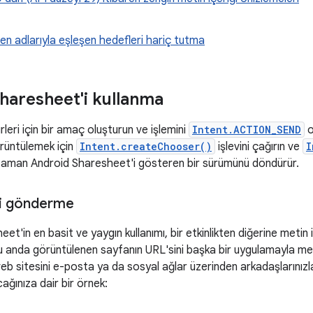
eşen adlarıyla eşleşen hedefleri hariç tutma
haresheet'i kullanma
leri için bir amaç oluşturun ve işlemini
Intent.ACTION_SEND
o
rüntülemek için
Intent.createChooser()
işlevini çağırın ve
I
r zaman Android Sharesheet'i gösteren bir sürümünü döndürür.
ği gönderme
et'in en basit ve yaygın kullanımı, bir etkinlikten diğerine metin
u anda görüntülenen sayfanın URL'sini başka bir uygulamayla metin
b sitesini e-posta ya da sosyal ağlar üzerinden arkadaşlarınızla p
ağınıza dair bir örnek: