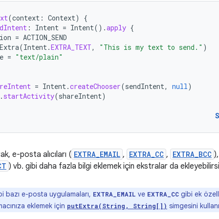
xt
(
context
:
Context
)
{
dIntent
:
Intent
=
Intent
().
apply
{
ion
=
ACTION_SEND
Extra
(
Intent
.
EXTRA_TEXT
,
"This is my text to send."
)
e
=
"text/plain"
reIntent
=
Intent
.
createChooser
(
sendIntent
,
null
)
.
startActivity
(
shareIntent
)
ak, e-posta alıcıları (
EXTRA_EMAIL
,
EXTRA_CC
,
EXTRA_BCC
)
CT
) vb. gibi daha fazla bilgi eklemek için ekstralar da ekleyebilirsi
bi bazı e-posta uygulamaları,
ve
gibi ek özell
EXTRA_EMAIL
EXTRA_CC
amacınıza eklemek için
simgesini kullan
putExtra(String, String[])