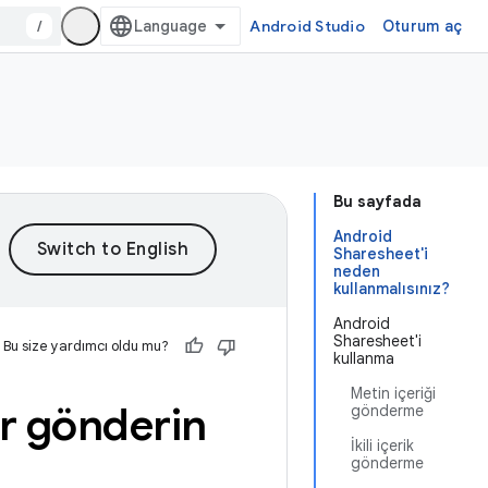
/
Android Studio
Oturum aç
Bu sayfada
Android
Sharesheet'i
neden
kullanmalısınız?
Android
Sharesheet'i
Bu size yardımcı oldu mu?
kullanma
Metin içeriği
er gönderin
gönderme
İkili içerik
gönderme