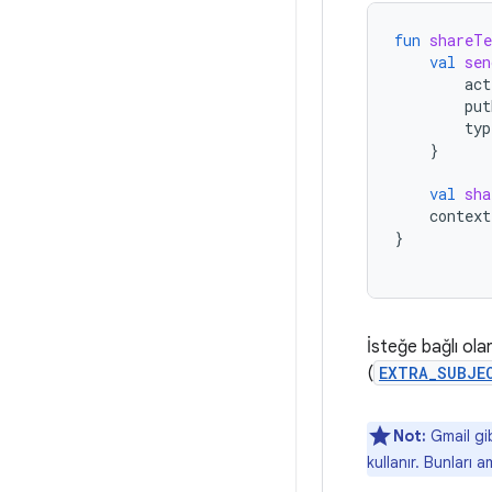
fun
shareTe
val
sen
act
put
typ
}
val
sha
context
}
İsteğe bağlı olar
(
EXTRA_SUBJE
Not:
Gmail gi
kullanır. Bunları 