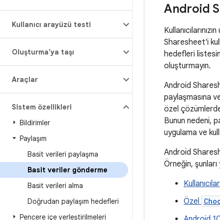
Android S
Kullanıcı arayüzü testi
Kullanıcılarınızı
Sharesheet'i kul
Oluşturma'ya taşı
hedefleri listes
oluşturmayın.
Araçlar
Android Shareshee
paylaşmasına ve
Sistem özellikleri
özel çözümlerde 
Bunun nedeni, pa
Bildirimler
uygulama ve kulla
Paylaşım
Android Shareshee
Basit verileri paylaşma
Örneğin, şunları 
Basit veriler gönderme
Kullanıcıl
Basit verileri alma
Özel
Cho
Doğrudan paylaşım hedefleri
Pencere içe yerleştirilmeleri
Android 10