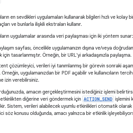
ıların en sevdikleri uygulamaları kullanarak bilgileri hızlı ve kolay
arı ve bunlarla ilişkili ekstraları kullanır.
cıların uygulamalar arasında veri paylaşması için iki yöntem sunar:
ylaşım sayfası, öncelikle uygulamanızın dışına ve/veya doğrudan b
için tasarlanmıştır. Örneğin, bir URL'yi arkadaşınızla paylaşma.
tent çözümleyici, verileri iyi tanımlanmış bir görevin sonraki aş
Örneğin, uygulamanızdan bir PDF açabilir ve kullanıcıların tercih e
 izin verebilirsiniz.
uğunuzda, amacın gerçekleştirmesini istediğiniz işlemi belirtirsin
r etkinlikten diğerine veri göndermek için
ACTION_SEND
işlemini k
ir. Sistem, verileri alabilecek uyumlu etkinlikleri otomatik olarak 
 söz konusu olduğunda, amacı yalnızca bir etkinlik işleyebiliyorsa