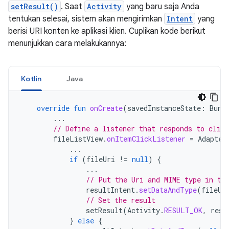
setResult()
. Saat
Activity
yang baru saja Anda
tentukan selesai, sistem akan mengirimkan
Intent
yang
berisi URI konten ke aplikasi klien. Cuplikan kode berikut
menunjukkan cara melakukannya:
Kotlin
Java
override
fun
onCreate
(
savedInstanceState
:
Bund
...
// Define a listener that responds to clic
fileListView
.
onItemClickListener
=
Adapter
...
if
(
fileUri
!=
null
)
{
...
// Put the Uri and MIME type in th
resultIntent
.
setDataAndType
(
fileUr
// Set the result
setResult
(
Activity
.
RESULT_OK
,
resu
}
else
{