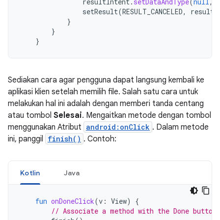
resultIntent
.
setDataAndType
(
null
,
setResult
(
RESULT_CANCELED
,
resultI
}
}
}
Sediakan cara agar pengguna dapat langsung kembali ke
aplikasi klien setelah memilih file. Salah satu cara untuk
melakukan hal ini adalah dengan memberi tanda centang
atau tombol
Selesai
. Mengaitkan metode dengan tombol
menggunakan Atribut
android:onClick
. Dalam metode
ini, panggil
finish()
. Contoh:
Kotlin
Java
fun
onDoneClick
(
v
:
View
)
{
// Associate a method with the Done button