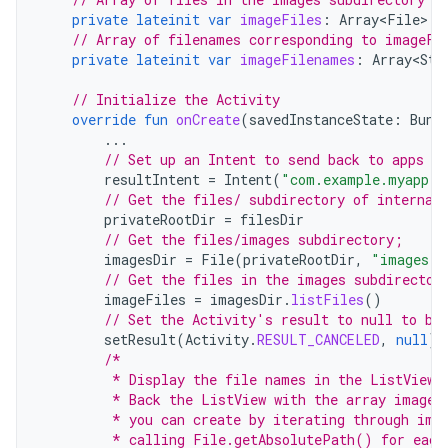
private
lateinit
var
imageFiles
:
Array<File>
// Array of filenames corresponding to imageFi
private
lateinit
var
imageFilenames
:
Array<Str
// Initialize the Activity
override
fun
onCreate
(
savedInstanceState
:
Bund
...
// Set up an Intent to send back to apps th
resultIntent
=
Intent
(
"com.example.myapp.A
// Get the files/ subdirectory of internal
privateRootDir
=
filesDir
// Get the files/images subdirectory;
imagesDir
=
File
(
privateRootDir
,
"images"
)
// Get the files in the images subdirector
imageFiles
=
imagesDir
.
listFiles
()
// Set the Activity's result to null to be
setResult
(
Activity
.
RESULT_CANCELED
,
null
)
/*
         * Display the file names in the ListView 
         * Back the ListView with the array imageF
         * you can create by iterating through ima
         * calling File.getAbsolutePath() for each