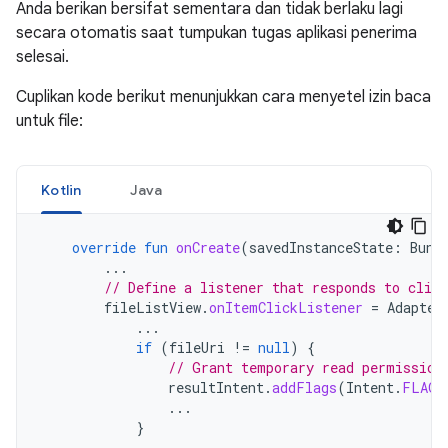
Anda berikan bersifat sementara dan tidak berlaku lagi
secara otomatis saat tumpukan tugas aplikasi penerima
selesai.
Cuplikan kode berikut menunjukkan cara menyetel izin baca
untuk file:
Kotlin
Java
override
fun
onCreate
(
savedInstanceState
:
Bund
...
// Define a listener that responds to clic
fileListView
.
onItemClickListener
=
Adapter
...
if
(
fileUri
!=
null
)
{
// Grant temporary read permission
resultIntent
.
addFlags
(
Intent
.
FLAG_
...
}
...