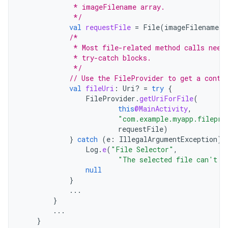
             * imageFilename array.
             */
val
requestFile
=
File
(
imageFilenames
[
/*
             * Most file-related method calls need
             * try-catch blocks.
             */
// Use the FileProvider to get a conte
val
fileUri
:
Uri? 
=
try
{
FileProvider
.
getUriForFile
(
this
@MainActivity
,
"com.example.myapp.filepro
requestFile
)
}
catch
(
e
:
IllegalArgumentException
)
Log
.
e
(
"File Selector"
,
"The selected file can't b
null
}
...
}
...
}