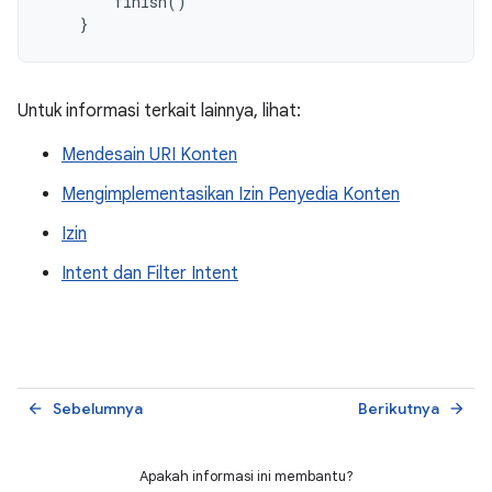
finish
()
}
Untuk informasi terkait lainnya, lihat:
Mendesain URI Konten
Mengimplementasikan Izin Penyedia Konten
Izin
Intent dan Filter Intent
Sebelumnya
Berikutnya
arrow_back
arrow_forward
Apakah informasi ini membantu?