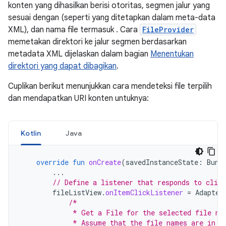
konten yang dihasilkan berisi otoritas, segmen jalur yang
sesuai dengan (seperti yang ditetapkan dalam meta-data
XML), dan nama file termasuk . Cara
FileProvider
memetakan direktori ke jalur segmen berdasarkan
metadata XML dijelaskan dalam bagian
Menentukan
direktori yang dapat dibagikan
.
Cuplikan berikut menunjukkan cara mendeteksi file terpilih
dan mendapatkan URI konten untuknya:
Kotlin
Java
override
fun
onCreate
(
savedInstanceState
:
Bund
...
// Define a listener that responds to clic
fileListView
.
onItemClickListener
=
Adapter
/*
             * Get a File for the selected file na
             * Assume that the file names are in t