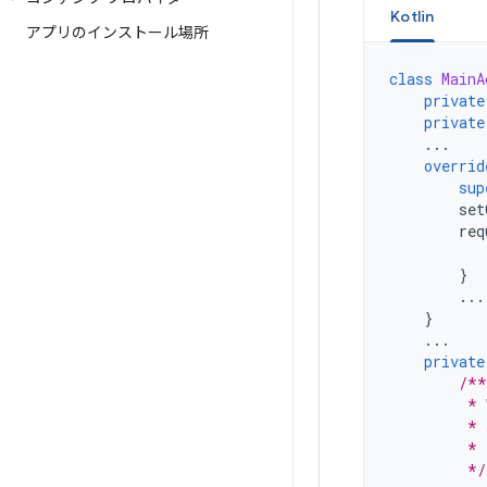
Kotlin
アプリのインストール場所
class
MainA
private
private
...
overrid
sup
set
req
}
...
}
...
private
/**
         * 
         * 
         * 
         */