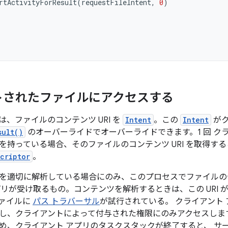
rtActivityForResult
(
requestFileIntent
,
0
)
トされたファイルにアクセスする
、ファイルのコンテンツ URI を
Intent
。この
Intent
がク
sult()
のオーバーライドでオーバーライドできます。1 回 ク
I を持っている場合、そのファイルのコンテンツ URI を取得
criptor
。
RI を適切に解析している場合にのみ、このプロセスでファイル
プリが受け取るもの。コンテンツを解析するときは、この URI 
ァイルに
パス トラバーサル
が試行されている。 クライアント
し、クライアントによって付与された権限にのみアクセスしま
め、クライアント アプリのタスクスタックが終了すると、 サ