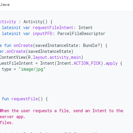
Java
ctivity
:
Activity
()
{
lateinit
var
requestFileIntent
:
Intent
lateinit
var
inputPFD
:
ParcelFileDescriptor
e
fun
onCreate
(
savedInstanceState
:
Bundle?)
{
er
.
onCreate
(
savedInstanceState
)
ContentView
(
R
.
layout
.
activity_main
)
uestFileIntent
=
Intent
(
Intent
.
ACTION_PICK
).
apply
{
type
=
"image/jpg"
fun
requestFile
()
{
When the user requests a file, send an Intent to the
server app.
files.