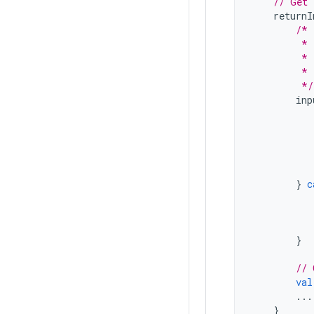
// Get 
returnI
/*
         * 
         * 
         * 
         */
inp
           
           
           
}
c
}
// 
val
...
}