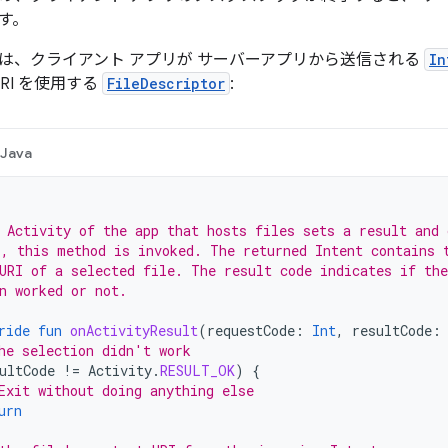
す。
は、クライアント アプリが サーバーアプリから送信される
In
URI を使用する
FileDescriptor
:
Java
 Activity of the app that hosts files sets a result and 
, this method is invoked. The returned Intent contains 
URI of a selected file. The result code indicates if the
n worked or not.
ride
fun
onActivityResult
(
requestCode
:
Int
,
resultCode
:
he selection didn't work
ultCode
!=
Activity
.
RESULT_OK
)
{
Exit without doing anything else
urn