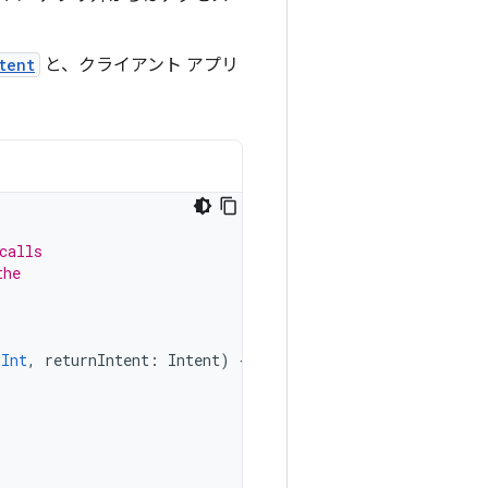
tent
と、クライアント アプリ
calls
the
Int
,
returnIntent
:
Intent
)
{