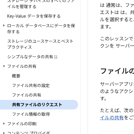
ストレージ デバイスのすべてのファ
は 通常は、フ
イルを管理する
エストは は、
Key-Value データを保存する
ルを選択すると
ローカル データベースにデータを保
ます。
存する
このレッスンで
ストレージのユースケースとベスト
クンを サーバー
プラクティス
シンプルなデータの共有 ⍈
ファイルの共有
ファイル
概要
サーバーアプリ
ファイル共有の設定
のようなアクシ
ファイルの共有
す。
共有ファイルのリクエスト
たとえば、次の
ファイル情報の取得
イルの共有
をご
ファイルの印刷
コンテンツ プロバイダ