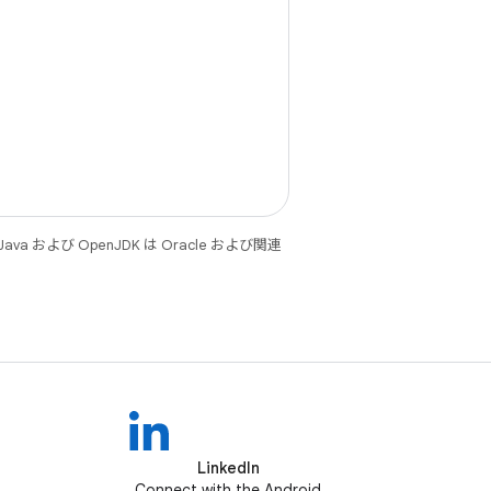
 および OpenJDK は Oracle および関連
LinkedIn
Connect with the Android