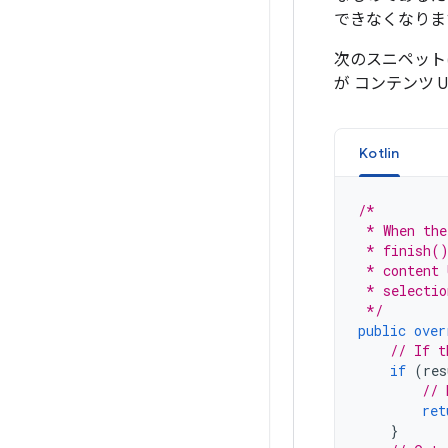
できなくなりま
次のスニペット
が コンテンツ 
Kotlin
/*
 * When the
 * finish()
 * content 
 * selectio
 */
public
over
// If t
if
(
res
// 
ret
}