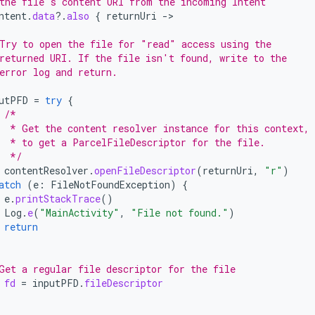
the file's content URI from the incoming Intent
ntent
.
data
?.
also
{
returnUri
-
Try to open the file for "read" access using the
returned URI. If the file isn't found, write to the
error log and return.
utPFD
=
try
{
/*
  * Get the content resolver instance for this context, 
  * to get a ParcelFileDescriptor for the file.
  */
contentResolver
.
openFileDescriptor
(
returnUri
,
"r"
)
atch
(
e
:
FileNotFoundException
)
{
e
.
printStackTrace
()
Log
.
e
(
"MainActivity"
,
"File not found."
)
return
Get a regular file descriptor for the file
fd
=
inputPFD
.
fileDescriptor