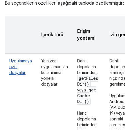
Bu seçeneklerin özellikleri aşağıdaki tabloda özetlenmiştir:
Erişim
İçerik türü
İzin gerek
yöntemi
Uygulamaya
Yalnızca
Dahili
Dahili
özel
uygulamanızın
depolama
depolama
dosyalar
kullanımına
biriminden,
alanı için
get
Files
yönelik
hiçbir zam
Dir(
)
dosyalar
gerekmez.
get
veya
Cache
Uygulaman
Dir(
)
Android 4.
(API düzey
Harici
19) veya
depolama
sonraki
biriminden,
sürümlerin