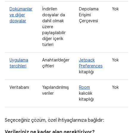
Dokümanlar
İndirilen
Depolama
Yok
ve diğer
dosyalar da
Erişimi
dosyalar
dahil olmak
Çerçevesi
üzere
paylaşılabilir
diğer içerik
türleri
Uygulama
Anahtar/değer
Jetpack
Yok
tercihleri
çiftleri
Preferences
kitaplığı
Veritabanı
Yapılandırılmış
Room
Yok
veriler
kalıcılık
kitaplığı
Seçeceğiniz çözüm, özel ihtiyaçlarınıza bağlıdır:
Verileriniz ne kadar alan gerektiriyor?