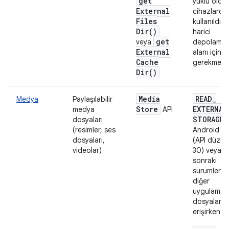
get
yüklü oldu
External
cihazlarda
Files
kullanıldığ
Dir(
)
harici
get
veya
depolama
External
alanı için
Cache
gerekmez.
Dir(
)
Media
READ
_
Medya
Paylaşılabilir
Store
EXTERNAL
medya
API
STORAGE
dosyaları
(resimler, ses
Android 11
dosyaları,
(API düzey
videolar)
30) veya
sonraki
sürümlerd
diğer
uygulamala
dosyaların
erişirken