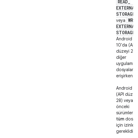
READ
_
EXTERNAL
STORAGE
WRI
veya
EXTERNAL
STORAGE
Android
10'da (API
düzeyi 29)
diğer
uygulamala
dosyaların
erişirken
Android 9'
(API düzey
28) veya
önceki
sürümlerde
tüm
dosyal
için izinler
gereklidir.