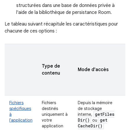
structurées dans une base de données privée à
l'aide de la bibliothèque de persistance Room.
Le tableau suivant récapitule les caractéristiques pour
chacune de ces options :
Type de
A
Mode d'accès
contenu
n
Fichiers
Fichiers
Depuis la mémoire
J
spécifiques
destinés
de stockage
m
get
Files
à
uniquement à
interne,
Dir(
)
get
l'application
votre
ou
I
Cache
Dir(
)
application
s