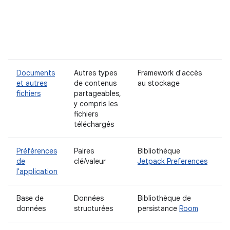
D
r
f
d
a
Documents
Autres types
Framework d'accès
A
et autres
de contenus
au stockage
fichiers
partageables,
y compris les
fichiers
téléchargés
Préférences
Paires
Bibliothèque
A
de
clé/valeur
Jetpack Preferences
l'application
Base de
Données
Bibliothèque de
A
données
structurées
persistance
Room