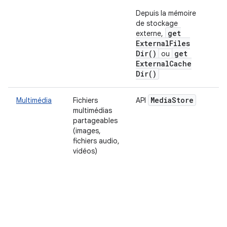
v
Depuis la mémoire
s
de stockage
d
get
externe,
d
External
Files
Dir(
)
get
ou
External
Cache
Dir(
)
Media
Store
Multimédia
Fichiers
API
multimédias
e
partageables
d
(images,
A
fichiers audio,
o
vidéos)
o
e
d
A