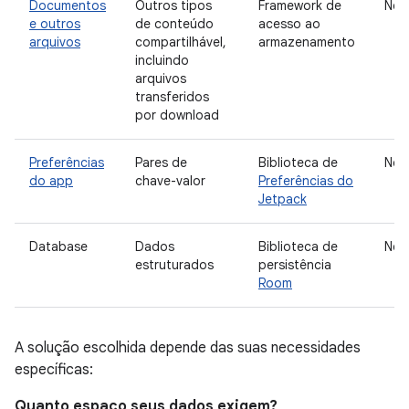
Documentos
Outros tipos
Framework de
Nen
e outros
de conteúdo
acesso ao
arquivos
compartilhável,
armazenamento
incluindo
arquivos
transferidos
por download
Preferências
Pares de
Biblioteca de
Nen
do app
chave-valor
Preferências do
Jetpack
Database
Dados
Biblioteca de
Nen
estruturados
persistência
Room
A solução escolhida depende das suas necessidades
específicas:
Quanto espaço seus dados exigem?