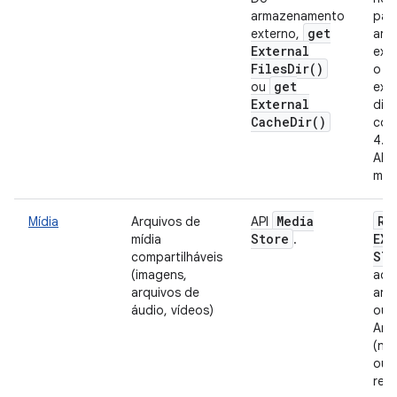
armazenamento
par
get
externo,
arm
External
ext
Files
Dir(
)
o a
get
ou
exe
External
disp
Cache
Dir(
)
com
4.4 
API)
mai
Media
RE
Mídia
Arquivos de
API
Store
EXT
mídia
.
STO
compartilháveis
(imagens,
ace
arquivos de
arq
áudio, vídeos)
out
And
(nív
ou 
rec