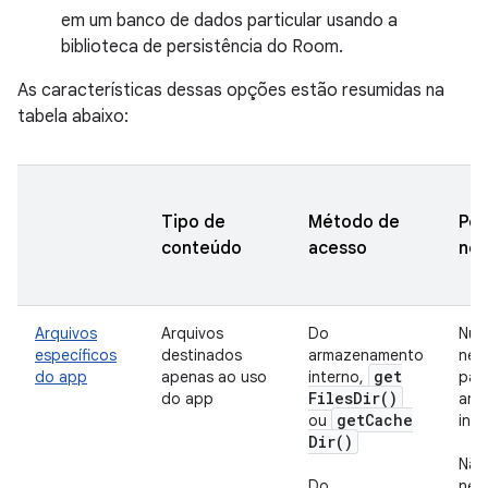
em um banco de dados particular usando a
biblioteca de persistência do Room.
As características dessas opções estão resumidas na
tabela abaixo:
Tipo de
Método de
Per
conteúdo
acesso
nec
Arquivos
Arquivos
Do
Nun
específicos
destinados
armazenamento
nec
get
do app
apenas ao uso
interno,
par
Files
Dir(
)
do app
arm
get
Cache
ou
inte
Dir(
)
Não
Do
nec