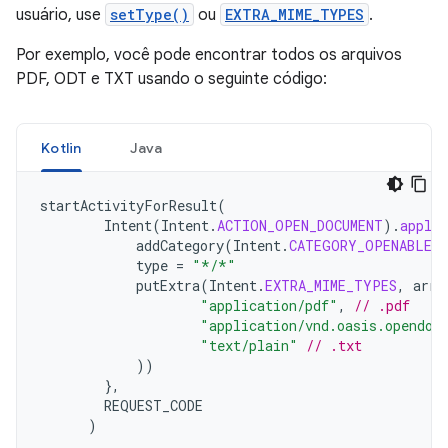
usuário, use
setType()
ou
EXTRA_MIME_TYPES
.
Por exemplo, você pode encontrar todos os arquivos
PDF, ODT e TXT usando o seguinte código:
Kotlin
Java
startActivityForResult
(
Intent
(
Intent
.
ACTION_OPEN_DOCUMENT
).
apply
addCategory
(
Intent
.
CATEGORY_OPENABLE
)
type
=
"*/*"
putExtra
(
Intent
.
EXTRA_MIME_TYPES
,
arra
"application/pdf"
,
// .pdf
"application/vnd.oasis.opendoc
"text/plain"
// .txt
))
},
REQUEST_CODE
)